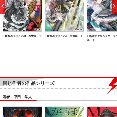
前
へ
断章のグリムXVII 白雪姫・下
断章のグリムXVI 白雪姫・上
断章のグリムＸＶ ラ
ル・下
同じ作者の作品シリーズ
著者 甲田 学人