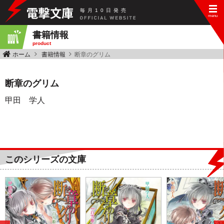
毎
月
10
日
発
売
書籍情報
product
ホーム
書籍情報
断章のグリム
断章のグリム
甲田 学人
このシリーズの文庫