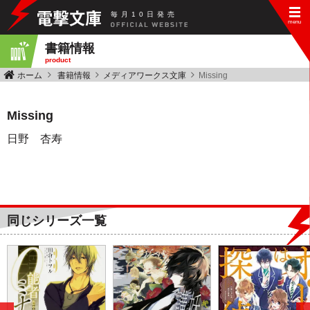
毎
月
10
日
発
売
書籍情報
product
ホーム
書籍情報
メディアワークス文庫
Missing
Missing
日野 杏寿
同じシリーズ一覧