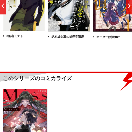
前
へ
0能者ミナト
絶対城先輩の妖怪学講座
オーダーは探偵に
このシリーズのコミカライズ