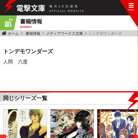
毎
月
10
日
発
売
書籍情報
product
ホーム
書籍情報
メディアワークス文庫
トンデモワンダーズ
トンデモワンダーズ
人間 六度
同じシリーズ一覧