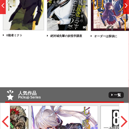
前
へ
0能者ミナト
絶対城先輩の妖怪学講座
オーダーは探偵に
人気作品
一覧
Pickup Series