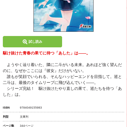
試し読み
駆け抜けた青春の果てに待つ「あした」は――。
ようやく辿り着いた、隣に二斗がいる未来。あれほど強く望んだ
のに、なぜかここには『彼女』だけがいない。
誰もが笑顔でいられる、そんなハッピーエンドを目指して。巡と
二斗は、最後のタイムリープに飛び込んでいく――。
シリーズ完結！ 駆け抜けたやり直しの果て、巡たちを待つ「あ
した」は。
ISBN
9784049155983
判型
文庫判
ページ数
344ページ