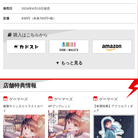
発売日
2024年4月10日発売
定価
836円
（本体760円+税）
購入はこちらから
▼ もっと見る
店舗特典情報
ゲーマーズ
ゲーマーズ
ゲーマーズ
複製サイン入りイラストカー
4Pブックレット
【有償特典】アクリルフィギ
ド
ュア