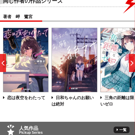
同じ作者の作品シリーズ
著者 岬 鷺宮
前
へ
恋は夜空をわたって
日和ちゃんのお願い
三角の距離は限
は絶対
いゼロ
人気作品
一覧
Pickup Series