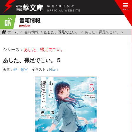
毎
月
10
日
発
売
書籍情報
product
ホーム
書籍情報
あした、裸足でこい。
あした、裸足でこい。５
シリーズ：
あした、裸足でこい。
あした、裸足でこい。５
著者：
岬 鷺宮
イラスト：
Hiten