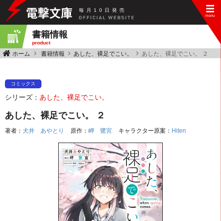
毎
月
10
日
発
売
書籍情報
product
ホーム
書籍情報
あした、裸足でこい。
あした、裸足でこい。 ２
コミックス
シリーズ：
あした、裸足でこい。
あした、裸足でこい。 ２
著者：
犬井 あやとり
原作：
岬 鷺宮
キャラクター原案：
Hiten