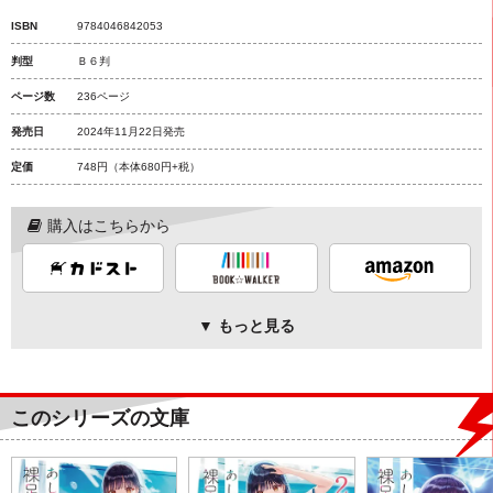
ISBN
9784046842053
判型
Ｂ６判
ページ数
236ページ
発売日
2024年11月22日発売
定価
748円
（本体680円+税）
購入はこちらから
▼ もっと見る
このシリーズの文庫