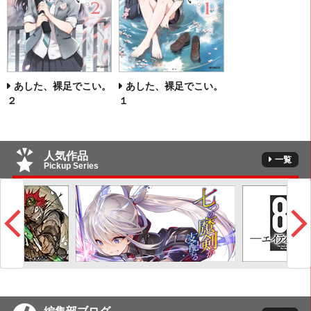
あした、裸足でこい。
あした、裸足でこい。
２
１
人気作品
一覧
Pickup Series