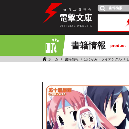
毎
月
10
日
発
売
書籍情報
product
ホーム
書籍情報
はにかみトライアングル