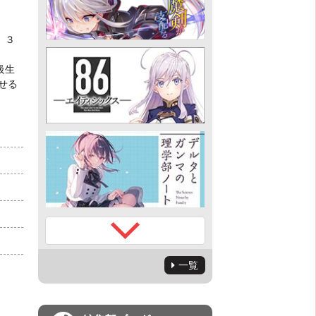
、３
級生
せる
一覧