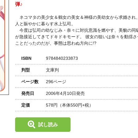
弾♪
ネコマタの美少女＆鶴女の美女＆神様の美幼女から求婚され
人と賑やかに暮らす水上弘司。
今度は弘司の幼なじみ・奈々に対抗意識を燃やす、美貌の同
が急接近してきてドキドキモード。 彼女の狙いは奈々を動揺さ
ことだったのだが、事態は思わぬ方向に!?
ISBN
9784840233873
判型
文庫判
ページ数
296ページ
発売日
2006年4月10日発売
定価
578円
（本体550円+税）
試し読み