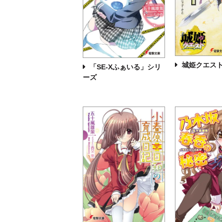
城姫クエス
「SE-Xふぁいる」シリ
ーズ