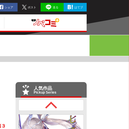
シェア
ポスト
送る
はてブ
人気作品
Pickup Series
第３