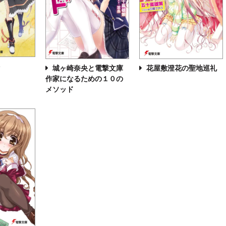
ト
城ヶ崎奈央と電撃文庫
花屋敷澄花の聖地巡礼
作家になるための１０の
メソッド