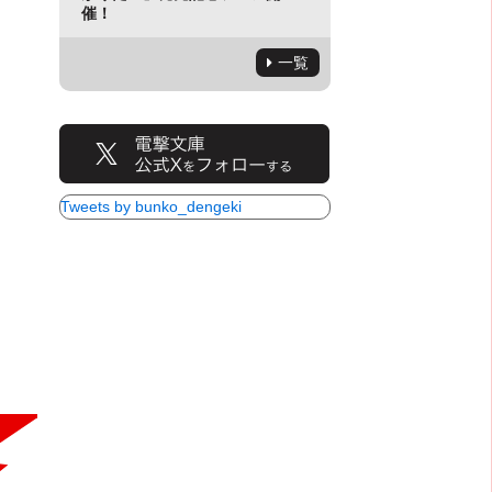
催！
一覧
Tweets by bunko_dengeki