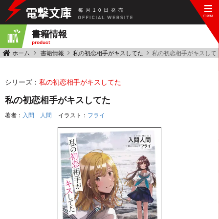
毎
月
10
日
発
売
書籍情報
product
ホーム
書籍情報
私の初恋相手がキスしてた
私の初恋相手がキスして
シリーズ：
私の初恋相手がキスしてた
私の初恋相手がキスしてた
著者：
入間 人間
イラスト：
フライ