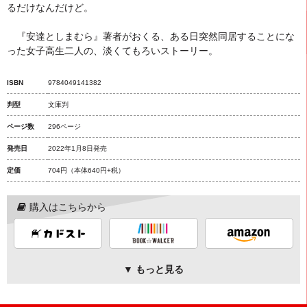
るだけなんだけど。
『安達としまむら』著者がおくる、ある日突然同居することにな
った女子高生二人の、淡くてもろいストーリー。
ISBN
9784049141382
判型
文庫判
ページ数
296ページ
発売日
2022年1月8日発売
定価
704円
（本体640円+税）
購入はこちらから
▼ もっと見る