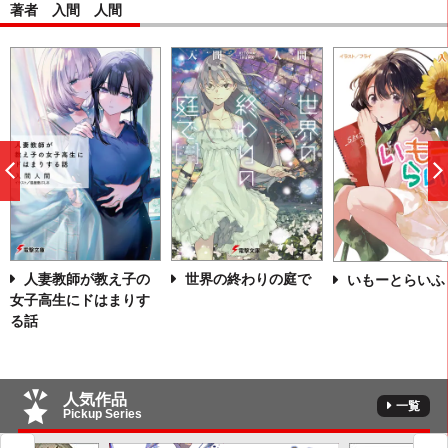
著者 入間 人間
前
へ
人妻教師が教え子の
世界の終わりの庭で
いもーとらいふ
女子高生にドはまりす
る話
人気作品
一覧
Pickup Series