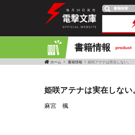
毎
月
10
日
発
売
書籍情報
product
ホーム
書籍情報
姫咲アテナは実在しない。
姫咲アテナは実在しない
麻宮 楓