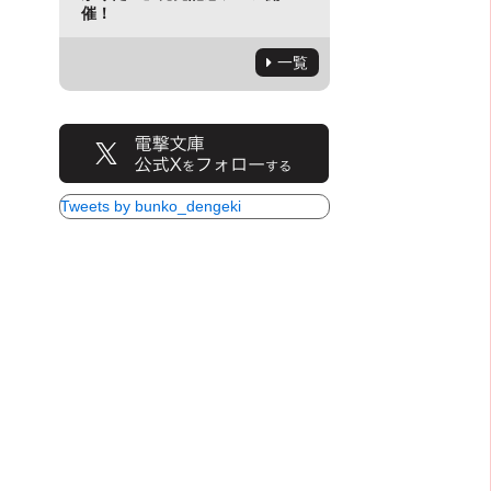
催！
一覧
Tweets by bunko_dengeki