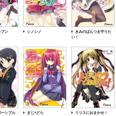
セブン
シノシノ
きみのぱんつを守りた
い！
バーシブル
まじ×どら
リリスにおまかせ！