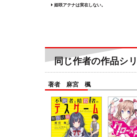
姫咲アテナは実在しない。
同じ作者の作品シ
著者 麻宮 楓