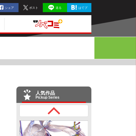
シェア
ポスト
送る
はてブ
人気作品
Pickup Series