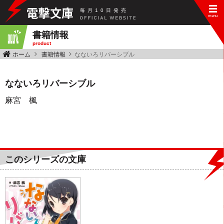
毎
月
10
日
発
売
書籍情報
product
ホーム
書籍情報
なないろリバーシブル
なないろリバーシブル
麻宮 楓
このシリーズの文庫