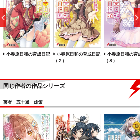
前
へ
小春原日和の育成日記
小春原日和の育成日記
小春原日和の育
（２）
（３）
同じ作者の作品シリーズ
著者 五十嵐 雄策