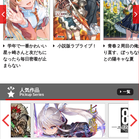
前
へ
学年で一番かわいい
小説版ラブライブ！
青春２周目の俺
星ヶ崎さんと友だちに
り直す、ぼっちな
なったら毎日密着が止
との陽キャな夏
まらない
人気作品
一覧
Pickup Series