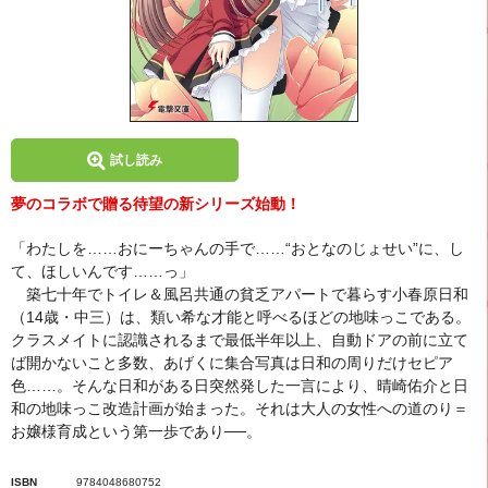
試し読み
夢のコラボで贈る待望の新シリーズ始動！
「わたしを……おにーちゃんの手で……“おとなのじょせい”に、し
て、ほしいんです……っ」
築七十年でトイレ＆風呂共通の貧乏アパートで暮らす小春原日和
（14歳・中三）は、類い希な才能と呼べるほどの地味っこである。
クラスメイトに認識されるまで最低半年以上、自動ドアの前に立て
ば開かないこと多数、あげくに集合写真は日和の周りだけセピア
色……。そんな日和がある日突然発した一言により、晴崎佑介と日
和の地味っこ改造計画が始まった。それは大人の女性への道のり＝
お嬢様育成という第一歩であり──。
ISBN
9784048680752