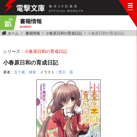
毎
月
10
日
発
売
書籍情報
product
ホーム
書籍情報
小春原日和の育成日記
小春原日和の育成日記
シリーズ：
小春原日和の育成日記
小春原日和の育成日記
著者：
五十嵐 雄策
イラスト：
西又 葵