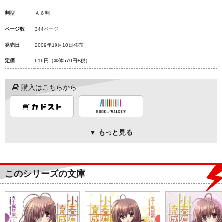
判型
Ａ６判
ページ数
344ページ
発売日
2009年10月10日発売
定価
616円
（本体570円+税）
購入はこちらから
▼ もっと見る
このシリーズの文庫