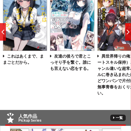
前
へ
これはあくまで、ま
友達の後ろで君とこ
異世界帰りの俺
まごとだから。
っそり手を繋ぐ。誰に
ートスキル保持）
も言えない恋をする。
ャンル違いな超常
ルに巻き込まれた
どワンパンで片付
無事青春をおくり
い。
人気作品
一覧
Pickup Series