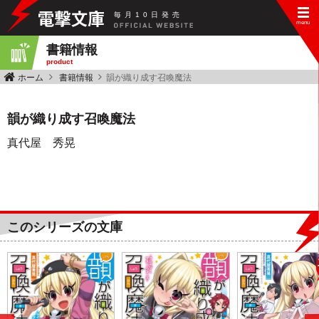
毎
月
10
日
発
売
書籍情報
product
ホーム
書籍情報
韻が織り成す召喚魔法
韻が織り成す召喚魔法
真代屋 秀晃
このシリーズの文庫