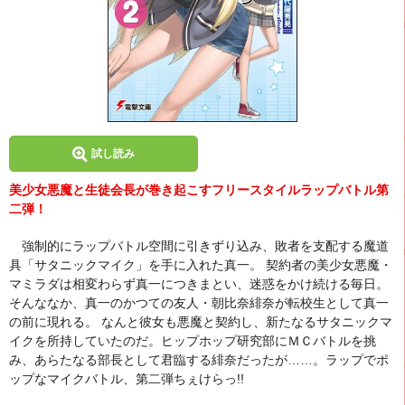
試し読み
美少女悪魔と生徒会長が巻き起こすフリースタイルラップバトル第
二弾！
強制的にラップバトル空間に引きずり込み、敗者を支配する魔道
具「サタニックマイク」を手に入れた真一。 契約者の美少女悪魔・
マミラダは相変わらず真一につきまとい、迷惑をかけ続ける毎日。
そんななか、真一のかつての友人・朝比奈緋奈が転校生として真一
の前に現れる。 なんと彼女も悪魔と契約し、新たなるサタニックマ
イクを所持していたのだ。ヒップホップ研究部にＭＣバトルを挑
み、あらたなる部長として君臨する緋奈だったが……。ラップでポ
ップなマイクバトル、第二弾ちぇけらっ!!