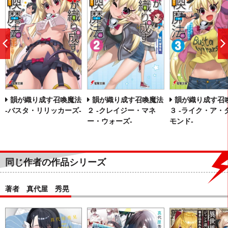
前
へ
韻が織り成す召喚魔法
韻が織り成す召喚魔法
韻が織り成す召
‐バスタ・リリッカーズ‐
２ ‐クレイジー・マネ
３ ‐ライク・ア・
ー・ウォーズ‐
モンド‐
同じ作者の作品シリーズ
著者 真代屋 秀晃