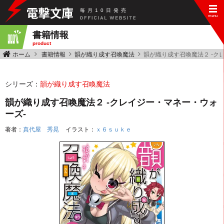
毎
月
10
日
発
売
書籍情報
product
ホーム
書籍情報
韻が織り成す召喚魔法
韻が織り成す召喚魔法２ ‐ク
シリーズ：
韻が織り成す召喚魔法
韻が織り成す召喚魔法２ ‐クレイジー・マネー・ウォ
ーズ‐
著者：
真代屋 秀晃
イラスト：
ｘ６ｓｕｋｅ