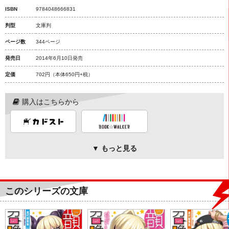
ISBN
9784048666831
判型
文庫判
ページ数
344ページ
発売日
2014年6月10日発売
定価
702円
（本体650円+税）
購入はこちらから
▼ もっと見る
このシリーズの文庫