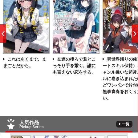
前
へ
これはあくまで、ま
友達の後ろで君とこ
異世界帰りの俺
まごとだから。
っそり手を繋ぐ。誰に
ートスキル保持）
も言えない恋をする。
ャンル違いな超常
ルに巻き込まれた
どワンパンで片付
無事青春をおくり
い。
人気作品
一覧
Pickup Series