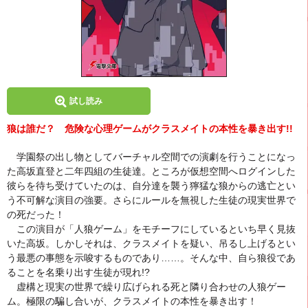
試し読み
狼は誰だ？ 危険な心理ゲームがクラスメイトの本性を暴き出す!!
学園祭の出し物としてバーチャル空間での演劇を行うことになっ
た高坂直登と二年四組の生徒達。ところが仮想空間へログインした
彼らを待ち受けていたのは、自分達を襲う獰猛な狼からの逃亡とい
う不可解な演目の強要。さらにルールを無視した生徒の現実世界で
の死だった！
この演目が「人狼ゲーム」をモチーフにしているといち早く見抜
いた高坂。しかしそれは、クラスメイトを疑い、吊るし上げるとい
う最悪の事態を示唆するものであり……。そんな中、自ら狼役であ
ることを名乗り出す生徒が現れ!?
虚構と現実の世界で繰り広げられる死と隣り合わせの人狼ゲー
ム。極限の騙し合いが、クラスメイトの本性を暴き出す！