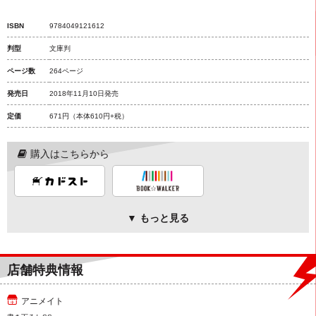
ISBN
9784049121612
判型
文庫判
ページ数
264ページ
発売日
2018年11月10日発売
定価
671円
（本体610円+税）
購入はこちらから
▼ もっと見る
店舗特典情報
アニメイト