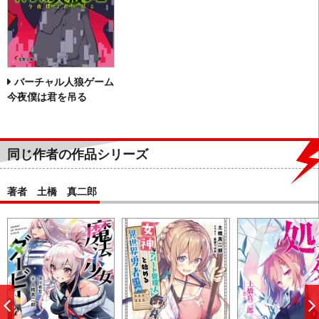
バーチャル人狼ゲーム
今夜僕は君を吊る
同じ作者の作品シリーズ
著者 土橋 真二郎
前