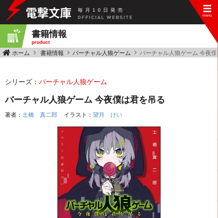
毎
月
10
日
発
売
書籍情報
product
ホーム
書籍情報
バーチャル人狼ゲーム
バーチャル人狼ゲーム 今夜
シリーズ：
バーチャル人狼ゲーム
バーチャル人狼ゲーム 今夜僕は君を吊る
著者：
土橋 真二郎
イラスト：
望月 けい