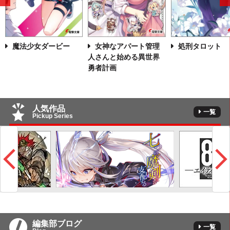
へ
魔法少女ダービー
女神なアパート管理
処刑タロット
人さんと始める異世界
勇者計画
人気作品
一覧
Pickup Series
編集部ブログ
一覧