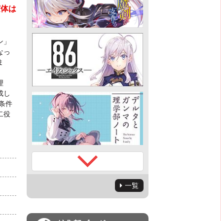
実体は
ン」
なっ
ま
理
成し
条件
二役
一覧