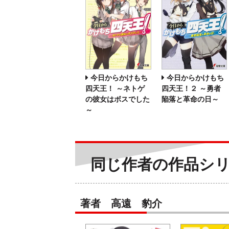
今日からかけもち
今日からかけもち
四天王！ ～ネトゲ
四天王！２ ～勇者
の彼女はボスでした
陥落と革命の日～
～
同じ作者の作品シ
著者 高遠 豹介