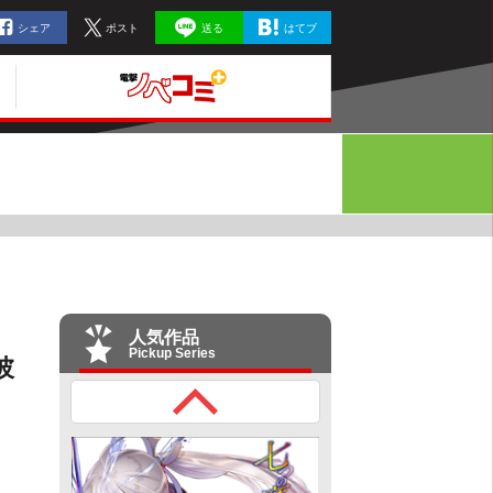
シェア
ポスト
送る
はてブ
人気作品
Pickup Series
彼