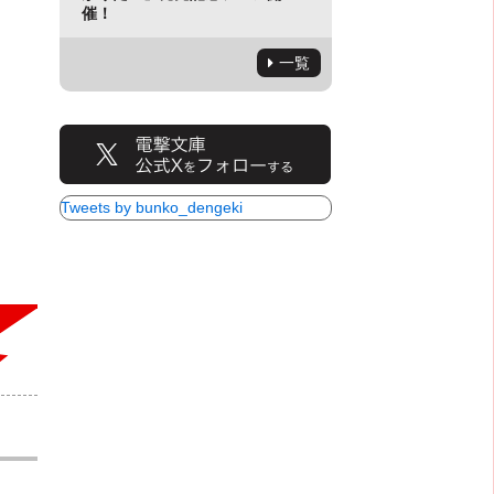
催！
一覧
Tweets by bunko_dengeki