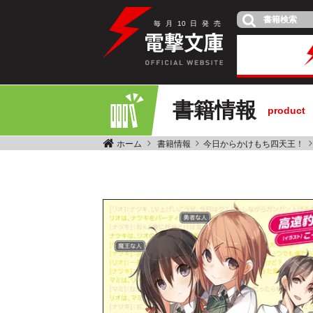
毎
月
10
日
発
売
書籍情報
product
ホーム
書籍情報
今日からかけもち四天王！