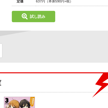
定価
637円
（本体590円+税）
試し読み
庫