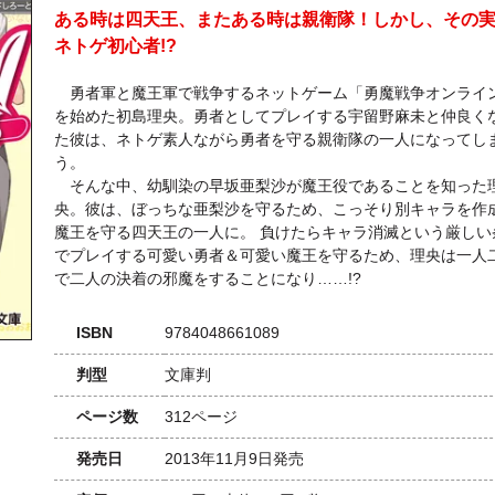
ある時は四天王、またある時は親衛隊！しかし、その
ネトゲ初心者!?
勇者軍と魔王軍で戦争するネットゲーム「勇魔戦争オンライ
を始めた初島理央。勇者としてプレイする宇留野麻未と仲良く
た彼は、ネトゲ素人ながら勇者を守る親衛隊の一人になってし
う。
そんな中、幼馴染の早坂亜梨沙が魔王役であることを知った
央。彼は、ぼっちな亜梨沙を守るため、こっそり別キャラを作
魔王を守る四天王の一人に。 負けたらキャラ消滅という厳しい
でプレイする可愛い勇者＆可愛い魔王を守るため、理央は一人
で二人の決着の邪魔をすることになり……!?
ISBN
9784048661089
判型
文庫判
ページ数
312ページ
発売日
2013年11月9日発売