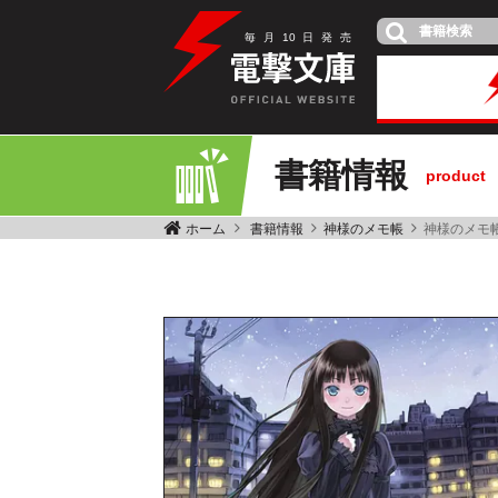
毎
月
10
日
発
売
書籍情報
product
ホーム
書籍情報
神様のメモ帳
神様のメモ