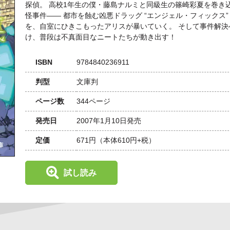
探偵。 高校1年生の僕・藤島ナルミと同級生の篠崎彩夏を巻き
怪事件―― 都市を蝕む凶悪ドラッグ “エンジェル・フィックス”
を、自室にひきこもったアリスが暴いていく。 そして事件解決
け、普段は不真面目なニートたちが動き出す！
ISBN
9784840236911
判型
文庫判
ページ数
344ページ
発売日
2007年1月10日発売
定価
671円
（本体610円+税）
試し読み