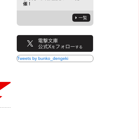
催！
一覧
Tweets by bunko_dengeki