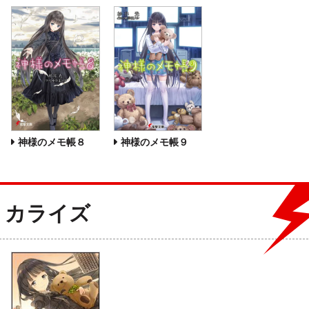
神様のメモ帳８
神様のメモ帳９
ミカライズ