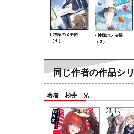
神様のメモ帳
神様のメモ帳
（１）
（２）
同じ作者の作品シ
著者 杉井 光