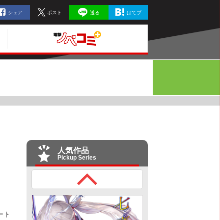
シェア
ポスト
送る
はてブ
人気作品
Pickup Series
ート