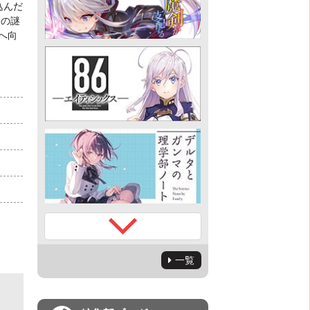
込んだ
 の謎
へ向
一覧