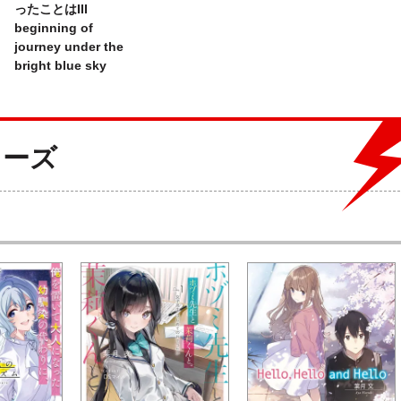
ったことはIII
beginning of
journey under the
bright blue sky
リーズ