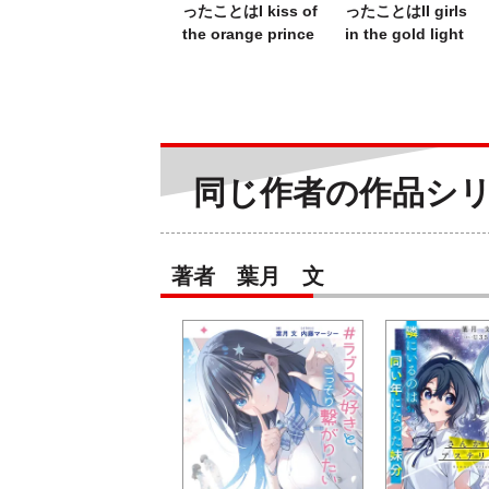
ったことはI kiss of
ったことはII girls
the orange prince
in the gold light
同じ作者の作品シ
著者 葉月 文