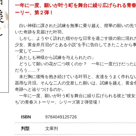
一年に一度、願いが叶う町を舞台に繰り広げられる青
ーリー、第２弾！
白い神様に課された試練を無事に乗り越え、燈華の願いの先
いた奇跡を見届けた叶羽。
しかし、ようやく訪れた穏やかな日常を過ごす彼の前に現れ
少女、黄金井月泪が“とある小説”を手に告白してきたことから
一変して――!?
「あたしも神様から試練を与えられたの」
どうして願いの花が二つ咲くのか？ 一年に一度だけだった
だろう……？
未だ胸に後悔を抱き続けている叶羽と、友達をうまく作れな
器用な月泪。そんな二人の交差した願いは、試練を越え、黄金
奇跡へと辿りつけるのか。
一年に一度、願いが叶う町を舞台に繰り広げられる彼と“彼女
ち”の青春ストーリー、シリーズ第２弾登場！
ISBN
9784049125726
判型
文庫判