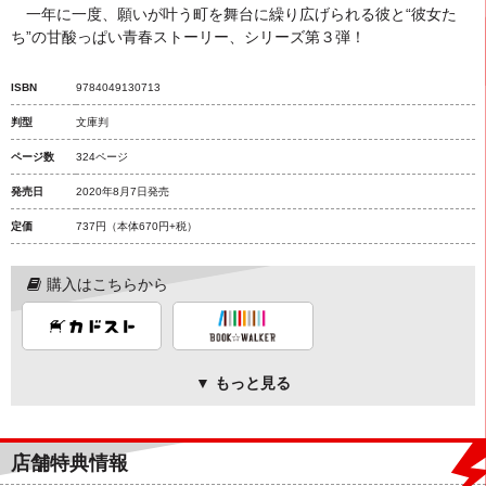
一年に一度、願いが叶う町を舞台に繰り広げられる彼と“彼女た
ち”の甘酸っぱい青春ストーリー、シリーズ第３弾！
ISBN
9784049130713
判型
文庫判
ページ数
324ページ
発売日
2020年8月7日発売
定価
737円
（本体670円+税）
購入はこちらから
▼ もっと見る
店舗特典情報