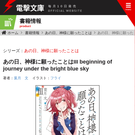
毎
月
10
日
発
売
書籍情報
product
ホーム
書籍情報
あの日、神様に願ったことは
あの日、神様に願ったことはIII b
シリーズ：
あの日、神様に願ったことは
あの日、神様に願ったことはIII beginning of
journey under the bright blue sky
著者：
葉月 文
イラスト：
フライ