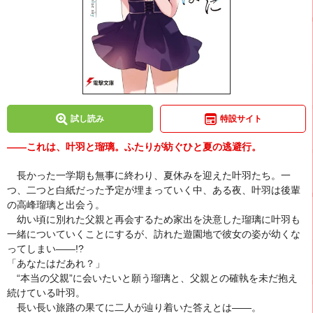
試し読み
特設サイト
――これは、叶羽と瑠璃。ふたりが紡ぐひと夏の逃避行。
長かった一学期も無事に終わり、夏休みを迎えた叶羽たち。一
つ、二つと白紙だった予定が埋まっていく中、ある夜、叶羽は後輩
の高峰瑠璃と出会う。
幼い頃に別れた父親と再会するため家出を決意した瑠璃に叶羽も
一緒についていくことにするが、訪れた遊園地で彼女の姿が幼くな
ってしまい――!?
「あなたはだあれ？」
“本当の父親”に会いたいと願う瑠璃と、父親との確執を未だ抱え
続けている叶羽。
長い長い旅路の果てに二人が辿り着いた答えとは――。