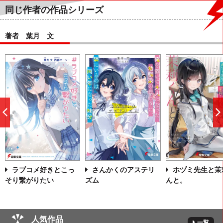
同じ作者の作品シリーズ
著者 葉月 文
前
へ
ラブコメ好きとこっ
さんかくのアステリ
ホヅミ先生と茉
そり繋がりたい
ズム
んと。
人気作品
一覧