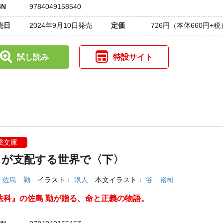
BN
9784049158540
売日
2024年9月10日発売
定価
726円
（本体660円+税
試し読み
特設サイト
撃文庫
々が支配する世界で〈下〉
：
佐島 勤
イラスト：
浪人
本文イラスト：
谷 裕司
法科』の佐島 勤が贈る、命と正義の物語。