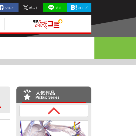
シェア
ポスト
送る
はてブ
人気作品
Pickup Series