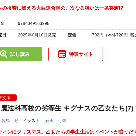
への復讐に燃える大亜連合軍の、次なる狙いは一条将輝!?
BN
9784049163995
売日
2025年6月10日発売
定価
792円
（本体720円+税
試し読み
特設サイト
撃文庫
魔法科高校の劣等生 キグナスの乙女たち(7)
：
佐島 勤
イラスト：
石田 可奈
ウィンにクリスマス。乙女たちの学生生活はイベントが盛りだ