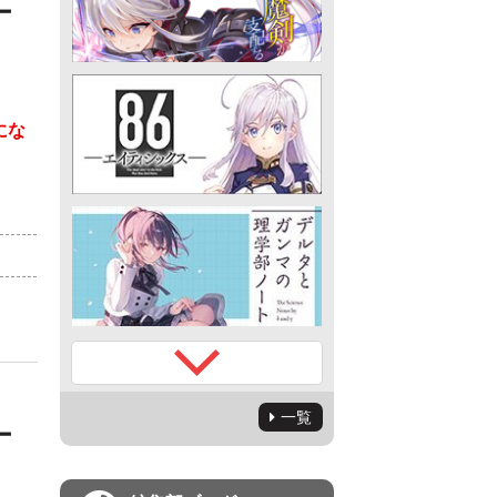
ー
にな
）
一覧
ー