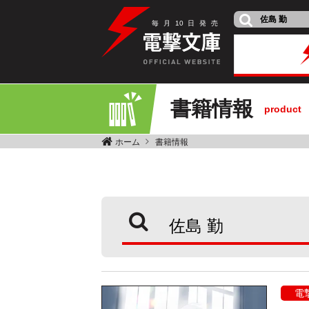
毎
月
10
日
発
売
書籍情報
product
ホーム
書籍情報
電