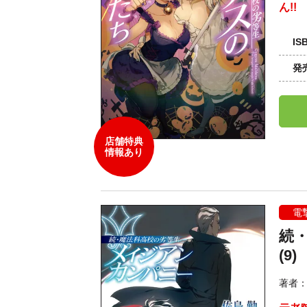
ん!!
IS
発
店舗特典
情報あり
電
続
(9)
著者