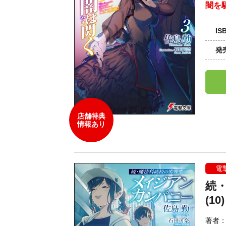
闇を
IS
発
店舗特典
情報あり
電
続
(10)
著者