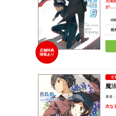
元老
が…
IS
発
店舗特典
情報あり
電
魔法
著者
次な