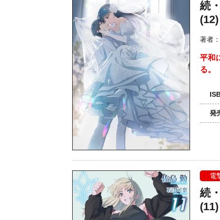
続
(12)
著者
平和
る。
IS
発
電
続
(11)