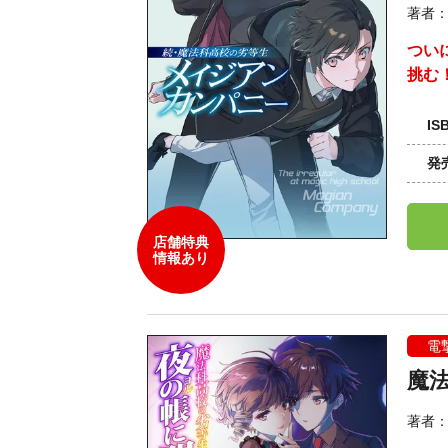
著者
つい
挑む
IS
発
店舗特典
情報あり
電
魔法
著者