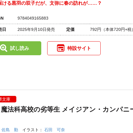
駆ける黒羽の双子だが、文弥に春の訪れが……？
BN
9784049165883
売日
2025年9月10日発売
定価
792円
（本体720円+税
試し読み
特設サイト
撃文庫
・魔法科高校の劣等生 メイジアン・カンパニ
：
佐島 勤
イラスト：
石田 可奈