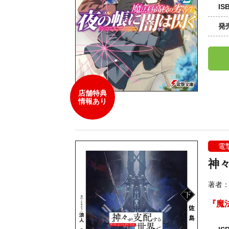
IS
発
店舗特典
情報あり
電
神
著者
『魔