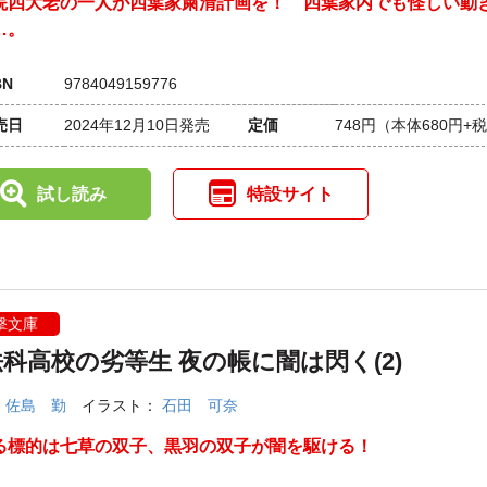
院四大老の一人が四葉家粛清計画を！ 四葉家内でも怪しい動
…。
BN
9784049159776
売日
2024年12月10日発売
定価
748円
（本体680円+
試し読み
特設サイト
撃文庫
科高校の劣等生 夜の帳に闇は閃く(2)
：
佐島 勤
イラスト：
石田 可奈
る標的は七草の双子、黒羽の双子が闇を駆ける！