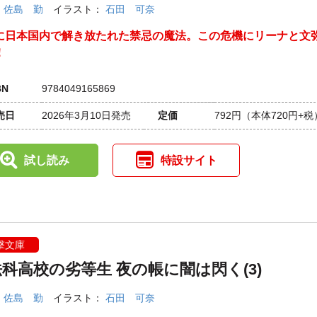
：
佐島 勤
イラスト：
石田 可奈
に日本国内で解き放たれた禁忌の魔法。この危機にリーナと文
！
BN
9784049165869
売日
2026年3月10日発売
定価
792円
（本体720円+税
試し読み
特設サイト
撃文庫
科高校の劣等生 夜の帳に闇は閃く(3)
：
佐島 勤
イラスト：
石田 可奈