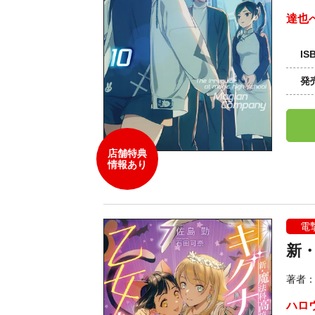
達也
IS
発
店舗特典
情報あり
電
新・
著者
ハロ