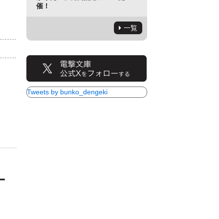
催！
一覧
）
Tweets by bunko_dengeki
ー