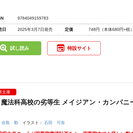
BN
9784049159783
売日
2025年3月7日発売
定価
748円
（本体680円+税
試し読み
特設サイト
撃文庫
・魔法科高校の劣等生 メイジアン・カンパニ
：
佐島 勤
イラスト：
石田 可奈