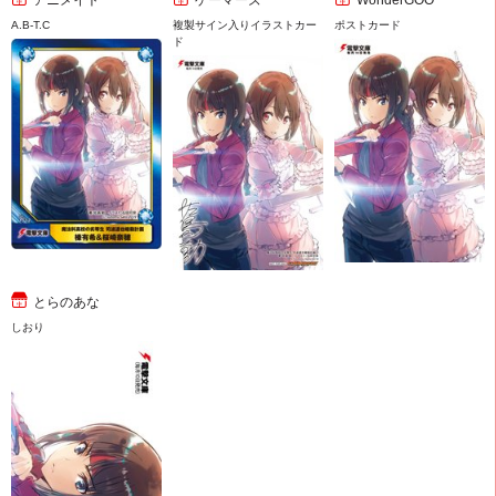
アニメイト
ゲーマーズ
WonderGOO
A.B-T.C
複製サイン入りイラストカー
ポストカード
ド
とらのあな
しおり