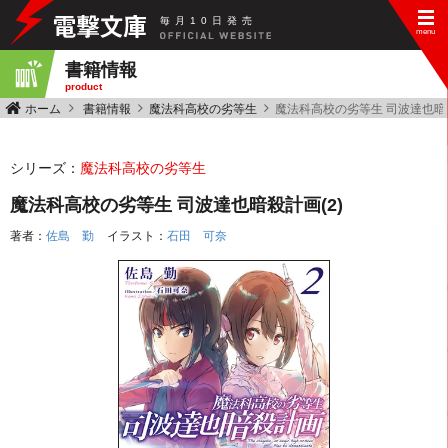
毎
月
10
日
発
売
書籍情報
product
ホーム
書籍情報
魔法科高校の劣等生
魔法科高校の劣等生 司波達也暗殺
シリーズ：
魔法科高校の劣等生
魔法科高校の劣等生 司波達也暗殺計画(2)
著者：
佐島 勤
イラスト：
石田 可奈