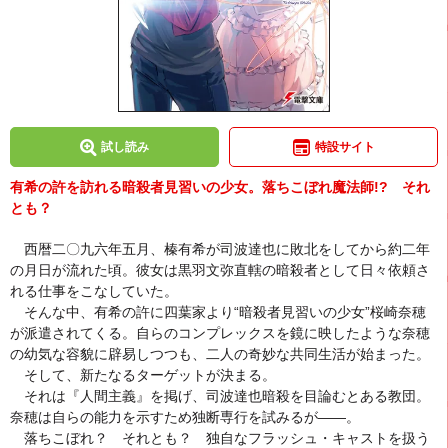
試し読み
特設サイト
有希の許を訪れる暗殺者見習いの少女。落ちこぼれ魔法師!? それ
とも？
西暦二〇九六年五月、榛有希が司波達也に敗北をしてから約二年
の月日が流れた頃。彼女は黒羽文弥直轄の暗殺者として日々依頼さ
れる仕事をこなしていた。
そんな中、有希の許に四葉家より“暗殺者見習いの少女”桜崎奈穂
が派遣されてくる。自らのコンプレックスを鏡に映したような奈穂
の幼気な容貌に辟易しつつも、二人の奇妙な共同生活が始まった。
そして、新たなるターゲットが決まる。
それは『人間主義』を掲げ、司波達也暗殺を目論むとある教団。
奈穂は自らの能力を示すため独断専行を試みるが――。
落ちこぼれ？ それとも？ 独自なフラッシュ・キャストを扱う