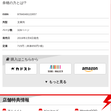
奈穂の力とは!?
ISBN
9784049122657
判型
文庫判
ページ数
328ページ
発売日
2019年2月9日発売
定価
715円
（本体650円+税）
購入はこちらから
▼ もっと見る
店舗特典情報