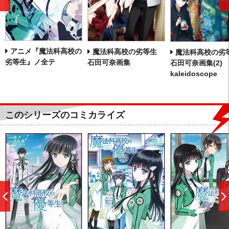
前
へ
アニメ『魔法科高校の
魔法科高校の劣等生
魔法科高校の
劣等生』ノ全テ
石田可奈画集
石田可奈画集(2)
kaleidoscope
このシリーズのコミカライズ
前
へ