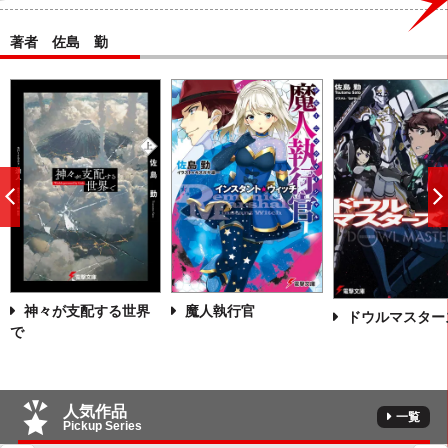
著者 佐島 勤
前
へ
神々が支配する世界
魔人執行官
ドウルマスター
で
人気作品
一覧
Pickup Series