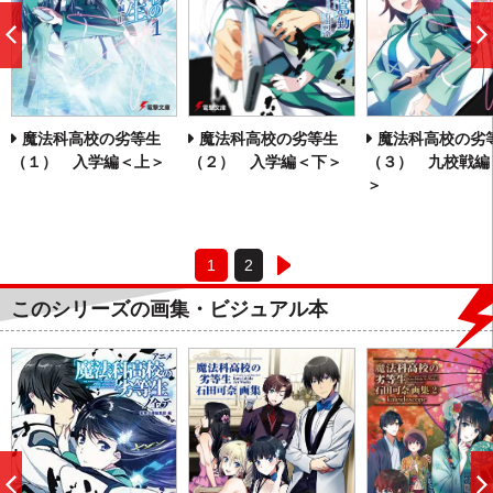
前
へ
魔法科高校の劣等生
魔法科高校の劣等生
魔法科高校の劣
（１） 入学編＜上＞
（２） 入学編＜下＞
（３） 九校戦編
＞
1
2
このシリーズの画集・ビジュアル本