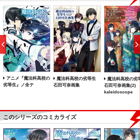
前
へ
アニメ『魔法科高校の
魔法科高校の劣等生
魔法科高校の
劣等生』ノ全テ
石田可奈画集
石田可奈画集(2)
kaleidoscope
このシリーズのコミカライズ