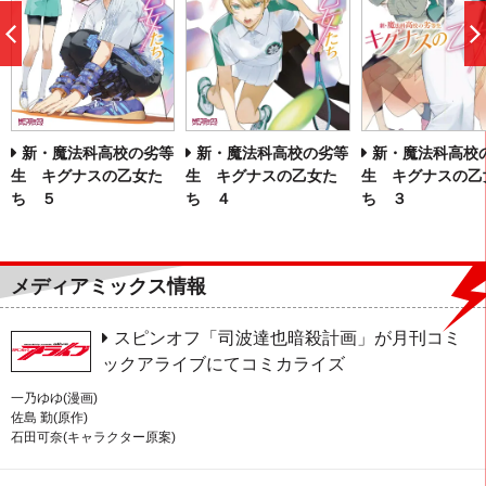
前
へ
新・魔法科高校の劣等
新・魔法科高校
新・魔法科高校の劣等
生 キグナスの乙女た
生 キグナスの乙
生 キグナスの乙女た
ち ４
ち ３
ち ５
メディアミックス情報
スピンオフ「司波達也暗殺計画」が月刊コミ
ックアライブにてコミカライズ
一乃ゆゆ(漫画)
佐島 勤(原作)
石田可奈(キャラクター原案)