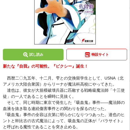
試し読み
特設サイト
新たな『自我』の可能性。『ピクシー』誕生！
西暦二〇九五年、十二月。雫との交換留学生として、USNA（北
アメリカ大陸合衆国）からリーナが魔法科高校にやってきた。
達也は、彼女が大規模破壊兵器に匹敵する戦略級魔法師「十三使
徒」の一人であることを瞬時に見抜く。
そして、同じ時期に東京で発生した『吸血鬼』事件――魔法師の
血液を抜き取る連続傷害事件との関わりを探るのだった。
『吸血鬼』事件の全容は次第に明らかになりつつあった。達也のヒ
ントと幹比古の古式魔法によって、吸血鬼の正体が『パラサイト』
と呼ばれる魔性であることを突き止める。