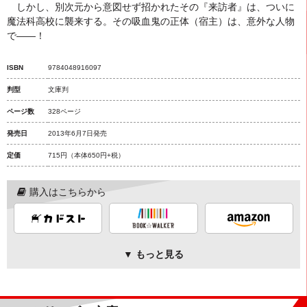
しかし、別次元から意図せず招かれたその『来訪者』は、ついに
魔法科高校に襲来する。その吸血鬼の正体（宿主）は、意外な人物
で――！
ISBN
9784048916097
判型
文庫判
ページ数
328ページ
発売日
2013年6月7日発売
定価
715円
（本体650円+税）
購入はこちらから
▼ もっと見る