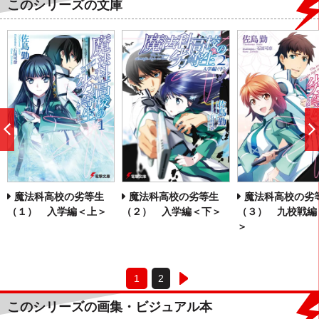
このシリーズの文庫
前
へ
魔法科高校の劣等生
魔法科高校の劣等生
魔法科高校の劣
（１） 入学編＜上＞
（２） 入学編＜下＞
（３） 九校戦編
＞
1
2
このシリーズの画集・ビジュアル本