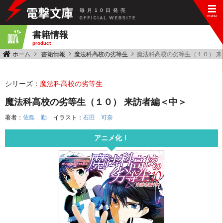
毎
月
10
日
発
売
書籍情報
product
ホーム
書籍情報
魔法科高校の劣等生
魔法科高校の劣等生（１０） 
シリーズ：
魔法科高校の劣等生
魔法科高校の劣等生（１０） 来訪者編＜中＞
著者：
佐島 勤
イラスト：
石田 可奈
アニメ化！