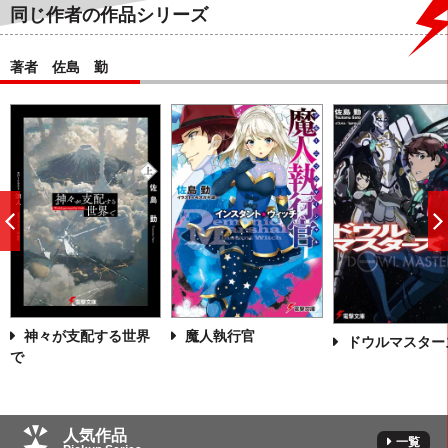
同じ作者の作品シリーズ
著者 佐島 勤
前
へ
神々が支配する世界
魔人執行官
ドウルマスター
で
人気作品
一覧