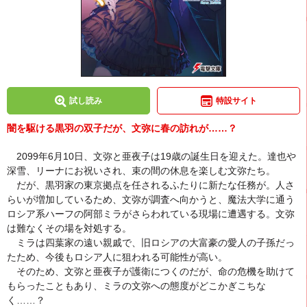
試し読み
特設サイト
闇を駆ける黒羽の双子だが、文弥に春の訪れが……？
2099年6月10日、文弥と亜夜子は19歳の誕生日を迎えた。達也や
深雪、リーナにお祝いされ、束の間の休息を楽しむ文弥たち。
だが、黒羽家の東京拠点を任されるふたりに新たな任務が。人さ
らいが増加しているため、文弥が調査へ向かうと、魔法大学に通う
ロシア系ハーフの阿部ミラがさらわれている現場に遭遇する。文弥
は難なくその場を対処する。
ミラは四葉家の遠い親戚で、旧ロシアの大富豪の愛人の子孫だっ
たため、今後もロシア人に狙われる可能性が高い。
そのため、文弥と亜夜子が護衛につくのだが、命の危機を助けて
もらったこともあり、ミラの文弥への態度がどこかぎこちな
く……？