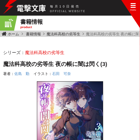
毎
月
10
日
発
売
書籍情報
product
ホーム
書籍情報
魔法科高校の劣等生
魔法科高校の劣等生 夜の帳に闇は
シリーズ：
魔法科高校の劣等生
魔法科高校の劣等生 夜の帳に闇は閃く(3)
著者：
佐島 勤
イラスト：
石田 可奈