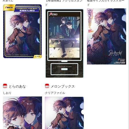
A.B-T.C
【有償特典】アクリルスタン
複製サイン入りイラストカー
ド
ド
とらのあな
メロンブックス
しおり
クリアファイル