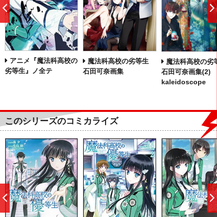
前
へ
アニメ『魔法科高校の
魔法科高校の劣等生
魔法科高校の
劣等生』ノ全テ
石田可奈画集
石田可奈画集(2)
kaleidoscope
このシリーズのコミカライズ
前
へ