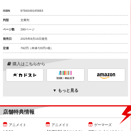
ISBN
9784049165883
判型
文庫判
ページ数
280ページ
発売日
2025年9月10日発売
定価
792円
（本体720円+税）
購入はこちらから
▼ もっと見る
店舗特典情報
アニメイト
アニメイト
ゲーマーズ