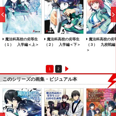
前
へ
魔法科高校の劣等生
魔法科高校の劣等生
魔法科高校の劣
（１） 入学編＜上＞
（２） 入学編＜下＞
（３） 九校戦編
＞
1
2
このシリーズの画集・ビジュアル本