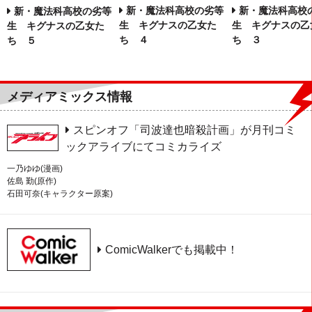
新・魔法科高校の劣等
新・魔法科高校
新・魔法科高校の劣等
生 キグナスの乙女た
生 キグナスの乙
生 キグナスの乙女た
ち ４
ち ３
ち ５
メディアミックス情報
スピンオフ「司波達也暗殺計画」が月刊コミ
ックアライブにてコミカライズ
一乃ゆゆ(漫画)
佐島 勤(原作)
石田可奈(キャラクター原案)
ComicWalkerでも掲載中！