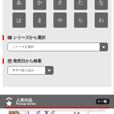
あ
か
さ
た
な
は
ま
や
ら
わ
シリーズから選択
シリーズを選択
発売日から検索
年月で絞り込み
人気作品
一覧
Pickup Series