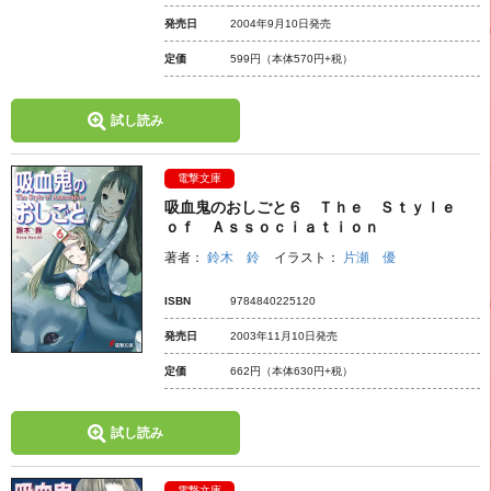
発売日
2004年9月10日発売
定価
599円
（本体570円+税）
試し読み
電撃文庫
吸血鬼のおしごと６ Ｔｈｅ Ｓｔｙｌｅ
ｏｆ Ａｓｓｏｃｉａｔｉｏｎ
著者：
鈴木 鈴
イラスト：
片瀬 優
ISBN
9784840225120
発売日
2003年11月10日発売
定価
662円
（本体630円+税）
試し読み
電撃文庫