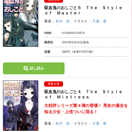
吸血鬼のおしごと５ Ｔｈｅ Ｓｔｙｌｅ
ｏｆ Ｍａｓｔｅｒ
著者：
鈴木 鈴
イラスト：
片瀬 優
ISBN
9784840223874
発売日
2003年6月10日発売
定価
599円
（本体570円+税）
試し読み
電撃文庫
吸血鬼のおしごと４ Ｔｈｅ Ｓｔｙｌｅ
ｏｆ Ｍｉｓｔｒｅｓｓ
大好評シリーズ第４弾の登場！ 亮史の過去を
知る少女・上弦ついに現る！
著者：
鈴木 鈴
イラスト：
片瀬 優