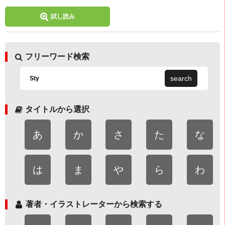
試し読み
フリーワード検索
search
タイトルから選択
あ
か
さ
た
な
は
ま
や
ら
わ
著者・イラストレーターから検索する