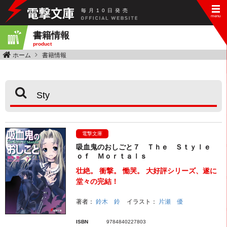
毎
月
10
日
発
売
書籍情報
product
ホーム
書籍情報
電撃文庫
吸血鬼のおしごと７ Ｔｈｅ Ｓｔｙｌｅ
ｏｆ Ｍｏｒｔａｌｓ
壮絶。 衝撃。 慟哭。 大好評シリーズ、遂に
堂々の完結！
著者：
鈴木 鈴
イラスト：
片瀬 優
ISBN
9784840227803