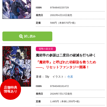
ISBN
9784840220729
発売日
2002年4月10日発売
定価
599円
（本体570円+税）
試し読み
電撃の新文芸
魔術帝の参謀は二度目の破滅を打ち砕く
『魔術帝』と呼ばれた幼馴染を救うため
――。リセットファンタジー開幕！
著者：
Sty
イラスト：
色素
ISBN
9784049161472
店舗特典
情報あり
発売日
2026年7月17日発売
定価
1,485円
（本体1,350円+税）