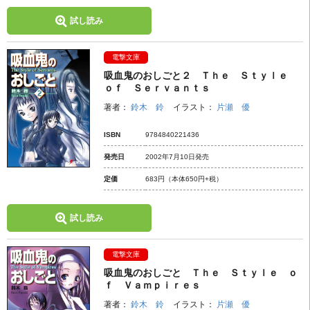
試し読み
電撃文庫
吸血鬼のおしごと２ Ｔｈｅ Ｓｔｙｌｅ
ｏｆ Ｓｅｒｖａｎｔｓ
著者：
鈴木 鈴
イラスト：
片瀬 優
ISBN
9784840221436
発売日
2002年7月10日発売
定価
683円
（本体650円+税）
試し読み
電撃文庫
吸血鬼のおしごと Ｔｈｅ Ｓｔｙｌｅ ｏ
ｆ Ｖａｍｐｉｒｅｓ
著者：
鈴木 鈴
イラスト：
片瀬 優