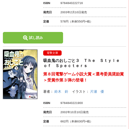
ISBN
9784840222716
発売日
2003年2月10日発売
定価
578円
（本体550円+税）
試し読み
電撃文庫
吸血鬼のおしごと３ Ｔｈｅ Ｓｔｙｌｅ
ｏｆ Ｓｐｅｃｔｅｒｓ
第８回電撃ゲーム小説大賞＜選考委員奨励賞
＞受賞作第３弾の登場！
著者：
鈴木 鈴
イラスト：
片瀬 優
ISBN
9784840221900
発売日
2002年10月10日発売
定価
662円
（本体630円+税）