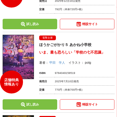
発売日
2025年12月10日発売
定価
792円
（本体720円+税）
試し読み
特設サイト
電撃文庫
ほうかごがかり５ あかね小学校
いま、最も恐ろしい「学校の七不思議」
著者：
甲田 学人
イラスト：
potg
ISBN
9784049158519
店舗特典
発売日
2025年7月10日発売
情報あり
定価
770円
（本体700円+税）
試し読み
特設サイト