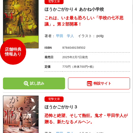
電撃文庫
ほうかごがかり４ あかね小学校
これは、いま最も恐ろしい「学校の七不思
議」。第２部開幕！
著者：
甲田 学人
イラスト：
potg
ISBN
9784049158502
店舗特典
情報あり
発売日
2025年2月7日発売
定価
770円
（本体700円+税）
試し読み
特設サイト
電撃文庫
ほうかごがかり３
恐怖と絶望、そして熱狂。鬼才・甲田学人が
贈る、新たなるメルヘン。