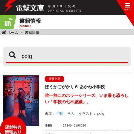
毎
月
10
日
発
売
書籍情報
product
ホーム
書籍情報
電撃文庫
ほうかごがかり６ あかね小学校
唯一無二のホラーシリーズ、いま最も恐ろし
い「学校の七不思議」。
著者：
甲田 学人
イラスト：
potg
ISBN
9784049166026
店舗特典
情報あり