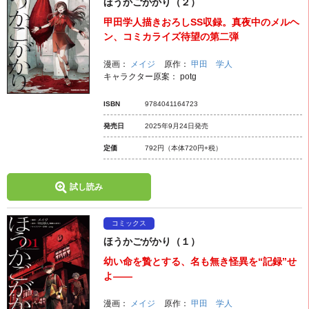
ほうかごがかり（２）
甲田学人描きおろしSS収録。真夜中のメルヘ
ン、コミカライズ待望の第二弾
漫画：
メイジ
原作：
甲田 学人
キャラクター原案：
potg
ISBN
9784041164723
発売日
2025年9月24日発売
定価
792円
（本体720円+税）
試し読み
コミックス
ほうかごがかり（１）
幼い命を贄とする、名も無き怪異を“記録”せ
よ――
漫画：
メイジ
原作：
甲田 学人