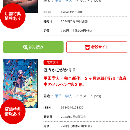
著者：
甲田 学人
イラスト：
potg
ISBN
9784049152005
店舗特典
情報あり
発売日
2024年5月10日発売
定価
770円
（本体700円+税）
試し読み
特設サイト
電撃文庫
ほうかごがかり２
甲田学人・完全新作、２ヶ月連続刊行!! “真夜
中のメルヘン”第２巻。
著者：
甲田 学人
イラスト：
potg
ISBN
9784049153835
店舗特典
情報あり
発売日
2024年2月9日発売
定価
770円
（本体700円+税）