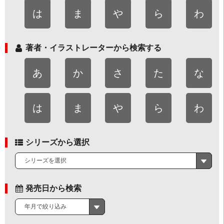
は
ま
や
ら
わ
著者・イラストレーターから検索する
あ
か
さ
た
な
は
ま
や
ら
わ
シリーズから選択
シリーズを選択
発売日から検索
年月で絞り込み