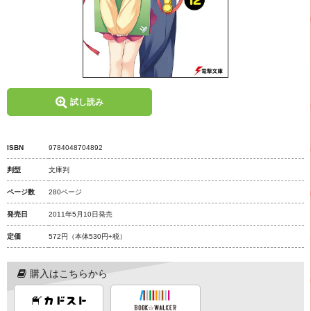
試し読み
ISBN
9784048704892
判型
文庫判
ページ数
280ページ
発売日
2011年5月10日発売
定価
572円
（本体530円+税）
購入はこちらから