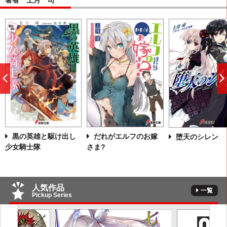
著者 上月 司
前
へ
黒の英雄と駆け出し
だれがエルフのお嫁
堕天のシレン
少女騎士隊
さま?
人気作品
一覧
Pickup Series