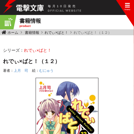
毎
月
10
日
発
売
書籍情報
product
ホーム
書籍情報
れでぃ×ばと！
れでぃ×ばと！（１２）
シリーズ：
れでぃ×ばと！
れでぃ×ばと！（１２）
著者：
上月 司
絵：
むにゅう