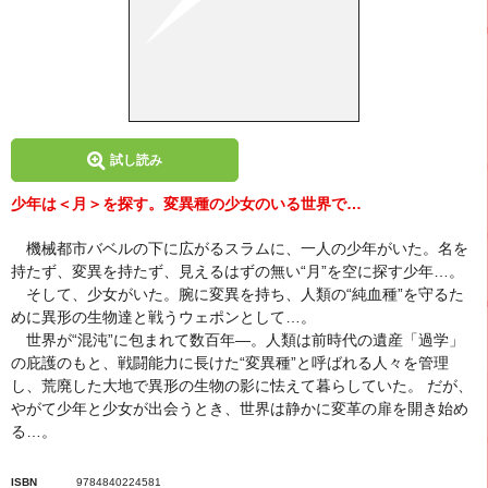
試し読み
少年は＜月＞を探す。変異種の少女のいる世界で…
機械都市バベルの下に広がるスラムに、一人の少年がいた。名を
持たず、変異を持たず、見えるはずの無い“月”を空に探す少年…。
そして、少女がいた。腕に変異を持ち、人類の“純血種”を守るた
めに異形の生物達と戦うウェポンとして…。
世界が“混沌”に包まれて数百年―。人類は前時代の遺産「過学」
の庇護のもと、戦闘能力に長けた“変異種”と呼ばれる人々を管理
し、荒廃した大地で異形の生物の影に怯えて暮らしていた。 だが、
やがて少年と少女が出会うとき、世界は静かに変革の扉を開き始め
る…。
ISBN
9784840224581