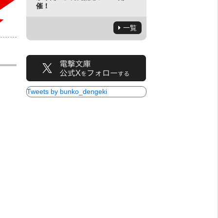
催！
一覧
Tweets by bunko_dengeki