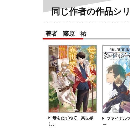
同じ作者の作品シ
著者 藤原 祐
母をたずねて、異世界
ファイナル
に。
ー