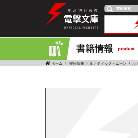
毎
月
10
日
発
売
書籍情報
product
ホーム
書籍情報
ルナティック・ムーン
ル