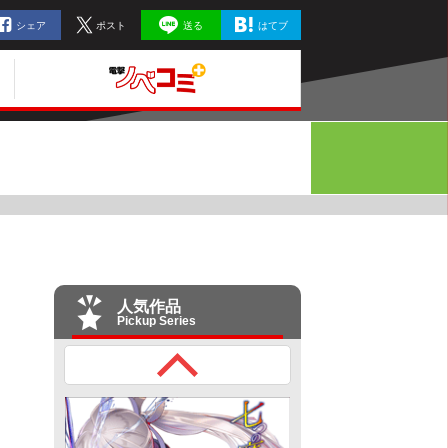
シェア
ポスト
送る
はてブ
人気作品
Pickup Series