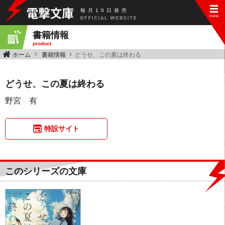
毎
月
10
日
発
売
書籍情報
product
ホーム
書籍情報
どうせ、この夏は終わる
どうせ、この夏は終わる
野宮 有
特設サイト
このシリーズの文庫