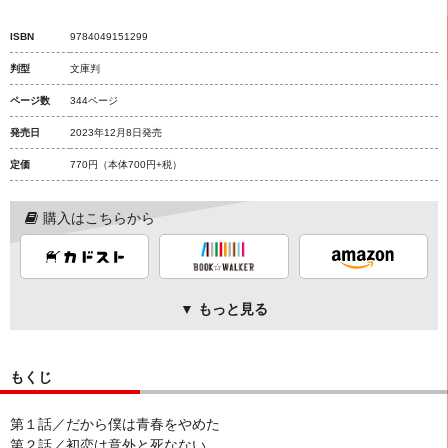
ISBN
9784049151299
判型
文庫判
ページ数
344ページ
発売日
2023年12月8日発売
定価
770円
（本体700円+税）
購入はこちらから
▼ もっと見る
もくじ
第１話／だから僕は青春をやめた
第２話／初恋は意外と死なない