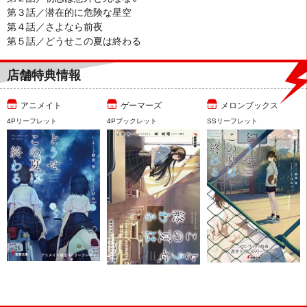
第３話／潜在的に危険な星空
第４話／さよなら前夜
第５話／どうせこの夏は終わる
店舗特典情報
アニメイト
ゲーマーズ
メロンブックス
4Pリーフレット
4Pブックレット
SSリーフレット