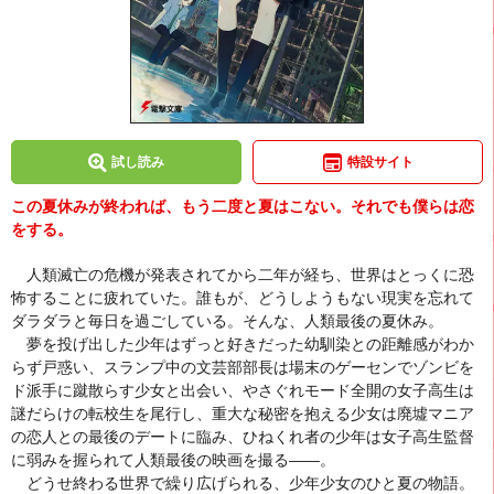
試し読み
特設サイト
この夏休みが終われば、もう二度と夏はこない。それでも僕らは恋
をする。
人類滅亡の危機が発表されてから二年が経ち、世界はとっくに恐
怖することに疲れていた。誰もが、どうしようもない現実を忘れて
ダラダラと毎日を過ごしている。そんな、人類最後の夏休み。
夢を投げ出した少年はずっと好きだった幼馴染との距離感がわか
らず戸惑い、スランプ中の文芸部部長は場末のゲーセンでゾンビを
ド派手に蹴散らす少女と出会い、やさぐれモード全開の女子高生は
謎だらけの転校生を尾行し、重大な秘密を抱える少女は廃墟マニア
の恋人との最後のデートに臨み、ひねくれ者の少年は女子高生監督
に弱みを握られて人類最後の映画を撮る――。
どうせ終わる世界で繰り広げられる、少年少女のひと夏の物語。