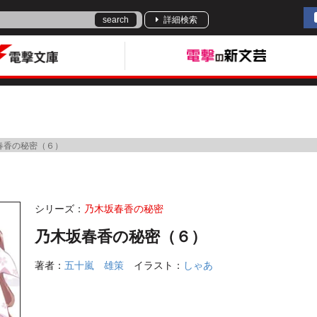
search
詳細検索
春香の秘密（６）
シリーズ：
乃木坂春香の秘密
乃木坂春香の秘密（６）
著者：
五十嵐 雄策
イラスト：
しゃあ