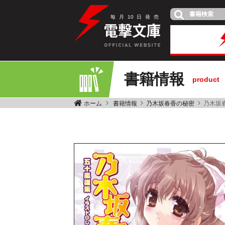
毎
月
10
日
発
売
書籍情報
product
ホーム
書籍情報
乃木坂春香の秘密
乃木坂