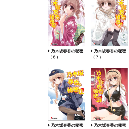
乃木坂春香の秘密
乃木坂春香の秘密
（６）
（７）
乃木坂春香の秘密
乃木坂春香の秘密