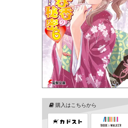
購入はこちらから