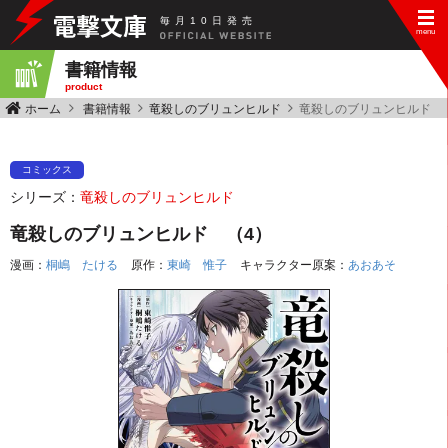
毎
月
10
日
発
売
書籍情報
product
ホーム
書籍情報
竜殺しのブリュンヒルド
竜殺しのブリュンヒルド 
コミックス
シリーズ：
竜殺しのブリュンヒルド
竜殺しのブリュンヒルド （4）
漫画：
桐嶋 たける
原作：
東崎 惟子
キャラクター原案：
あおあそ