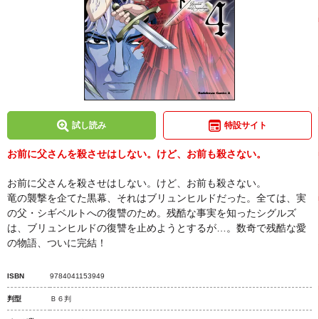
試し読み
特設サイト
お前に父さんを殺させはしない。けど、お前も殺さない。
お前に父さんを殺させはしない。けど、お前も殺さない。
竜の襲撃を企てた黒幕、それはブリュンヒルドだった。全ては、実
の父・シギベルトへの復讐のため。残酷な事実を知ったシグルズ
は、ブリュンヒルドの復讐を止めようとするが…。数奇で残酷な愛
の物語、ついに完結！
ISBN
9784041153949
判型
Ｂ６判