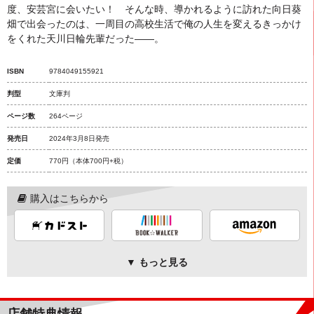
度、安芸宮に会いたい！ そんな時、導かれるように訪れた向日葵
畑で出会ったのは、一周目の高校生活で俺の人生を変えるきっかけ
をくれた天川日輪先輩だった――。
ISBN
9784049155921
判型
文庫判
ページ数
264ページ
発売日
2024年3月8日発売
定価
770円
（本体700円+税）
購入はこちらから
▼ もっと見る