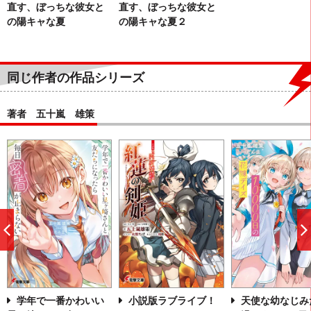
直す、ぼっちな彼女と
直す、ぼっちな彼女と
の陽キャな夏
の陽キャな夏２
同じ作者の作品シリーズ
著者 五十嵐 雄策
前
へ
学年で一番かわいい
小説版ラブライブ！
天使な幼なじみ