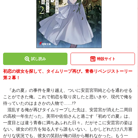
試し読み
特設サイト
初恋の彼女を探して、タイムリープ再び。青春リベンジストーリー
第２幕！
『あの夏』の事件を乗り越え、ついに安芸宮羽純と心を通わせる
ことができた俺。これで初恋を取り戻したと思いきや、現代で俺を
待っていたのはまさかの人物で……!?
混乱する俺が再びタイムリープした先は、安芸宮が消えた二周目
の高校一年生だった。美羽や佐伯さんと過ごす『初めての夏』は、
一度目とは違う青春に満ちあふれた日々。だがそこに安芸宮の姿は
ない。彼女の行方を知る人すら誰もいない。しかしどれだけ八方塞
がりな状況でも、彼女の笑顔が俺の頭から離れなかった。もう一