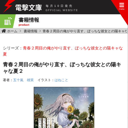
毎
月
10
日
発
売
書籍情報
product
ホーム
書籍情報
青春２周目の俺がやり直す、ぼっちな彼女との陽キャ
シリーズ：
青春２周目の俺がやり直す、ぼっちな彼女との陽キャな
夏
青春２周目の俺がやり直す、ぼっちな彼女との陽キ
ャな夏２
著者：
五十嵐 雄策
イラスト：
はねこと