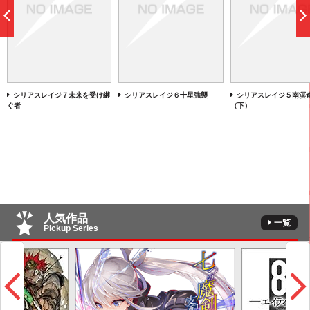
前
へ
シリアスレイジ７未来を受け継
シリアスレイジ６十星強襲
シリアスレイジ５南溟
ぐ者
（下）
人気作品
一覧
Pickup Series