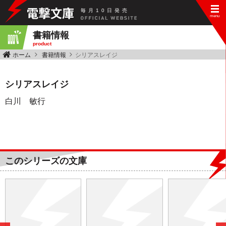
毎
月
10
日
発
売
書籍情報
product
ホーム
書籍情報
シリアスレイジ
シリアスレイジ
白川 敏行
このシリーズの文庫