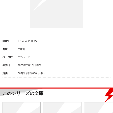
ISBN
9784840230827
判型
文庫判
ページ数
376ページ
発売日
2005年7月10日発売
定価
662円
（本体630円+税）
このシリーズの文庫