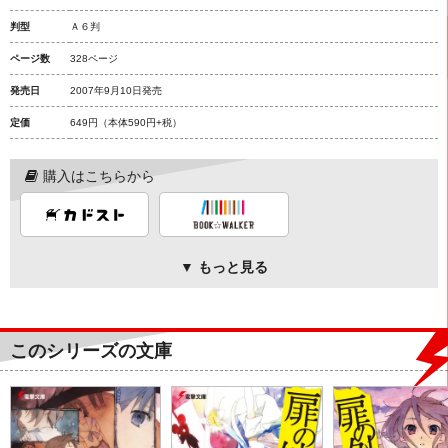
判型
Ａ６判
ページ数
328ページ
発売日
2007年9月10日発売
定価
649円
（本体590円+税）
購入はこちらから
▼ もっと見る
このシリーズの文庫