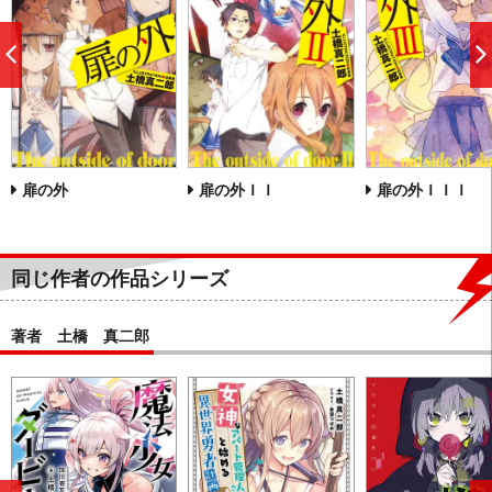
前
へ
扉の外
扉の外ＩＩ
扉の外ＩＩＩ
同じ作者の作品シリーズ
著者 土橋 真二郎