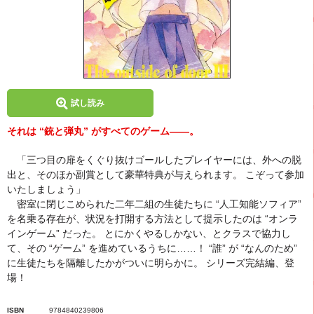
試し読み
それは “銃と弾丸” がすべてのゲーム――。
「三つ目の扉をくぐり抜けゴールしたプレイヤーには、外への脱
出と、そのほか副賞として豪華特典が与えられます。 こぞって参加
いたしましょう」
密室に閉じこめられた二年二組の生徒たちに “人工知能ソフィア”
を名乗る存在が、状況を打開する方法として提示したのは “オンラ
インゲーム” だった。 とにかくやるしかない、とクラスで協力し
て、その “ゲーム” を進めているうちに……！ “誰” が “なんのため”
に生徒たちを隔離したかがついに明らかに。 シリーズ完結編、登
場！
ISBN
9784840239806