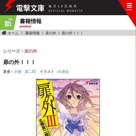
毎
月
10
日
発
売
書籍情報
product
ホーム
書籍情報
扉の外
扉の外ＩＩＩ
シリーズ：
扉の外
扉の外ＩＩＩ
著者：
土橋 真二郎
イラスト：
白身魚