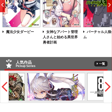
前
へ
バーチャル人狼
魔法少女ダービー
女神なアパート管理
ム
人さんと始める異世界
勇者計画
人気作品
一覧
Pickup Series