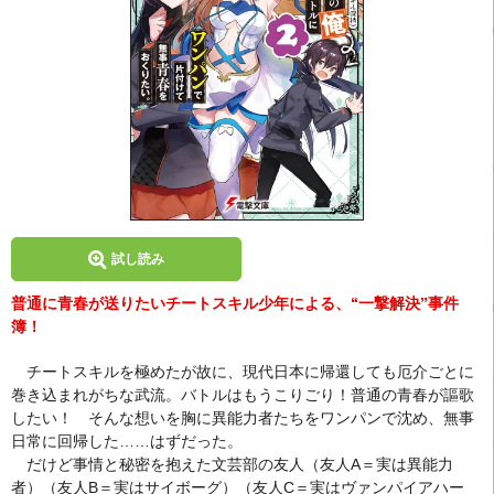
試し読み
普通に青春が送りたいチートスキル少年による、“一撃解決”事件
簿！
チートスキルを極めたが故に、現代日本に帰還しても厄介ごとに
巻き込まれがちな武流。バトルはもうこりごり！普通の青春が謳歌
したい！ そんな想いを胸に異能力者たちをワンパンで沈め、無事
日常に回帰した……はずだった。
だけど事情と秘密を抱えた文芸部の友人（友人A＝実は異能力
者）（友人B＝実はサイボーグ）（友人C＝実はヴァンパイアハー