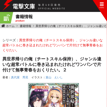
毎
月
10
日
発
売
書籍情報
product
ホーム
書籍情報
異世界帰りの俺（チートスキル保持）、ジャンル違い
シリーズ：
異世界帰りの俺（チートスキル保持）、ジャンル違いな
超常バトルに巻き込まれたけれどワンパンで片付けて無事青春をお
くりたい。
異世界帰りの俺（チートスキル保持）、ジャンル違
いな超常バトルに巻き込まれたけれどワンパンで片
付けて無事青春をおくりたい。２
著者：
真代屋 秀晃
イラスト：
葉山 えいし