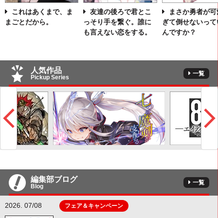
これはあくまで、ま
友達の後ろで君とこ
まさか勇者が可
まごとだから。
っそり手を繋ぐ。誰に
ぎて倒せないって
も言えない恋をする。
んですか？
人気作品
一覧
Pickup Series
編集部ブログ
一覧
Blog
2026. 07/08
フェア＆キャンペーン