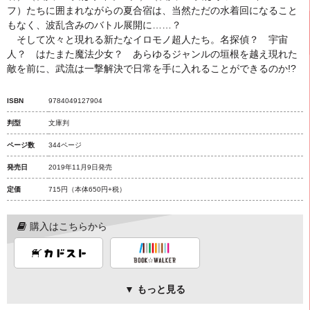
フ）たちに囲まれながらの夏合宿は、当然ただの水着回になること
もなく、波乱含みのバトル展開に……？
そして次々と現れる新たなイロモノ超人たち。名探偵？ 宇宙
人？ はたまた魔法少女？ あらゆるジャンルの垣根を越え現れた
敵を前に、武流は一撃解決で日常を手に入れることができるのか!?
ISBN
9784049127904
判型
文庫判
ページ数
344ページ
発売日
2019年11月9日発売
定価
715円
（本体650円+税）
購入はこちらから
▼ もっと見る