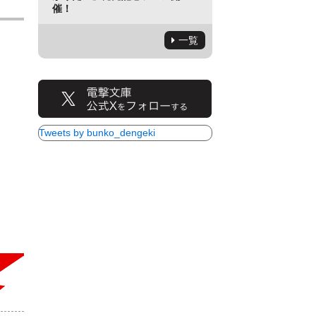
催！
一覧
Tweets by bunko_dengeki