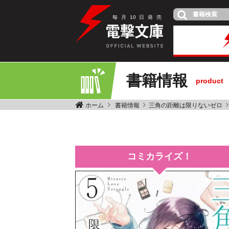
毎
月
10
日
発
売
書籍情報
product
ホーム
書籍情報
三角の距離は限りないゼロ
コミカライズ！