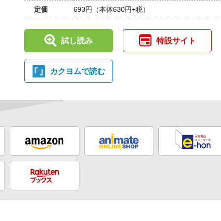
定価
693円
（本体630円+税）
試し読み
特設サイト
カクヨムで読む