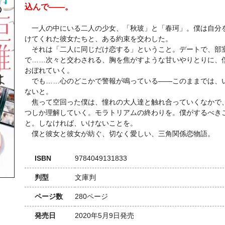
込んで――。
一人の中にいる二人の少女、「秋玻」と「春珂」。僕は自分
けてくれた彼女たちと、ある約束を交わした。
それは「二人に同じだけ恋する」ということ。デートで、部
で……次々と交わされる、胸を焦がすような甘いやりとりに、
おぼれていく。
でも……心のどこかで警報が鳴っている――このままでは、
ないと。
焦って空回った僕は、憧れの大人達と触れ合っていくなかで
つしか理解していく。モラトリアムの終わりを。僕がするべき
と。しなければ、いけないことを。
僕と彼女と彼女が紡ぐ、切なく愛しい、三角関係恋物語。
ISBN
9784049131833
判型
文庫判
ページ数
280ページ
発売日
2020年5月9日発売