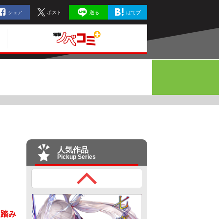
シェア
ポスト
送る
はてブ
人気作品
Pickup Series
に踏み