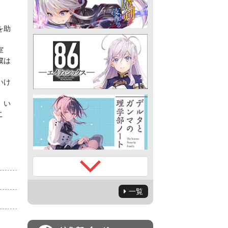
を助
室
僕は
いけ
、い
こ
一覧