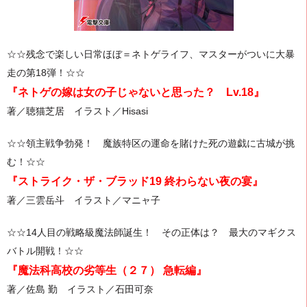
☆☆残念で楽しい日常ほぼ＝ネトゲライフ、マスターがついに大暴
走の第18弾！☆☆
『
ネトゲの嫁は女の子じゃないと思った？ Lv.18』
著／聴猫芝居 イラスト／Hisasi
☆☆領主戦争勃発！ 魔族特区の運命を賭けた死の遊戯に古城が挑
む！☆☆
『ストライク・ザ・ブラッド19 終わらない夜の宴』
著／三雲岳斗 イラスト／マニャ子
☆☆14人目の戦略級魔法師誕生！ その正体は？ 最大のマギクス
バトル開戦！☆☆
『魔法科高校の劣等生（２７） 急転編』
著／佐島 勤 イラスト／石田可奈