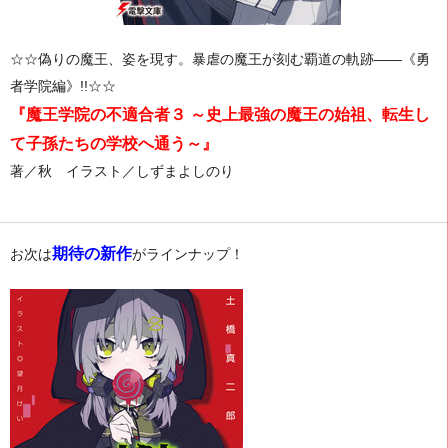
☆☆偽りの魔王、姿を現す。暴虐の魔王が刻む覇道の軌跡――《勇
者学院編》!!☆☆
『魔王学院の不適合者３ ～史上最強の魔王の始祖、転生し
て子孫たちの学校へ通う～』
著／秋 イラスト／しずまよしのり
期待の新作
お次は
がラインナップ！