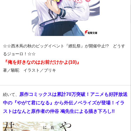
☆☆西木蔦の秋のビッグイベント『繚乱祭』が開催中止!? どうす
るジョーロ！☆☆
『俺を好きなのはお前だけかよ(10)』
著／駱駝 イラスト／ブリキ
原作コミックスは累計70万突破！アニメも好評放送
続いて、
中の『やがて君になる』から外伝ノベライズが登場！イラ
ストはなんと原作者の仲谷 鳰先生による描き下ろし!!