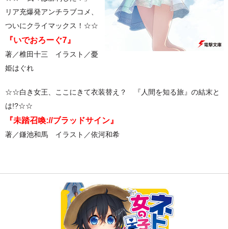
リア充爆発アンチラブコメ、
ついにクライマックス！☆☆
『いでおろーぐ7』
著／椎田十三 イラスト／憂
姫はぐれ
☆☆
白き女王、ここにきて衣装替え？ 『人間を知る旅』の結末と
は!?☆☆
『未踏召喚://ブラッドサイン』
著／鎌池和馬 イラスト／依河和希