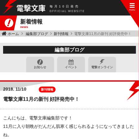
毎
月
10
日
発
売
新着情報
news
ホーム
編集部ブログ
新刊情報
電撃文庫11月の新刊 好評発売中！
編集部ブログ
お知らせ
イベント
電撃オンライン
2018.
11/10
新刊情報
電撃文庫11月の新刊 好評発売中！
こんにちは、電撃文庫編集部です！
11月に入り朝晩がだんだん肌寒く感じられるようになってきました
ね。