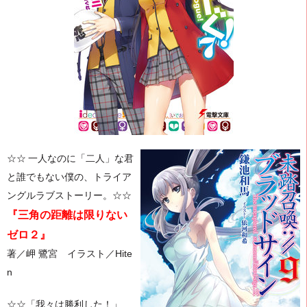
☆☆
一人なのに「二人」な君
と誰でもない僕の、トライア
ングルラブストーリー。☆☆
『
三角の距離は限りない
ゼロ２』
著／岬 鷺宮 イラスト／Hite
n
☆☆「我々は勝利した！」