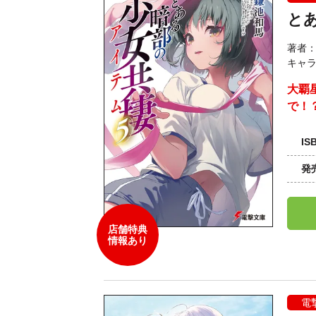
と
著者
キャ
大覇
で！
IS
発
店舗特典
情報あり
電