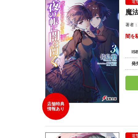
電
魔法
著者
闇を
IS
発
店舗特典
情報あり
電