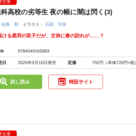
撃文庫
科高校の劣等生 夜の帳に闇は閃く(3)
：
佐島 勤
イラスト：
石田 可奈
駆ける黒羽の双子だが、文弥に春の訪れが……？
BN
9784049165883
売日
2025年9月10日発売
定価
792円
（本体720円+税
試し読み
特設サイト
撃文庫