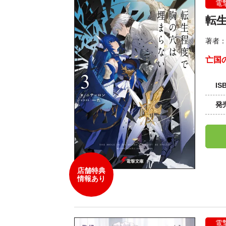
電
転
著者
亡国
IS
発
店舗特典
情報あり
電