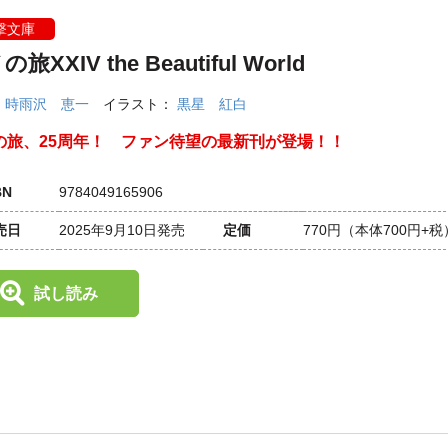
撃文庫
旅XXIV the Beautiful World
：
時雨沢 恵一
イラスト：
黒星 紅白
の旅、25周年！ ファン待望の最新刊が登場！！
BN
9784049165906
売日
2025年9月10日発売
定価
770円
（本体700円+税
試し読み