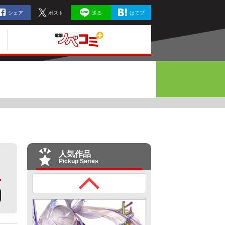
シェア
ポスト
送る
はてブ
人気作品
Pickup Series