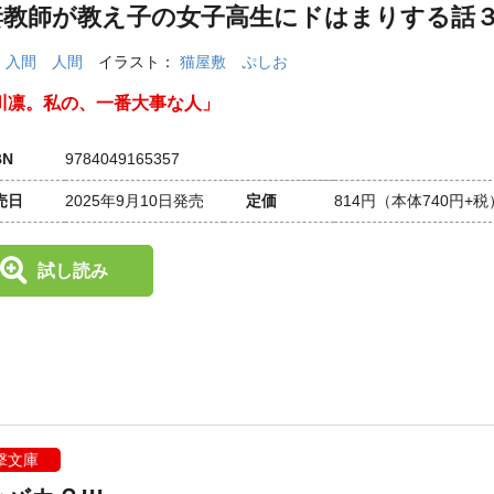
妻教師が教え子の女子高生にドはまりする話
：
入間 人間
イラスト：
猫屋敷 ぷしお
川凛。私の、一番大事な人」
BN
9784049165357
売日
2025年9月10日発売
定価
814円
（本体740円+税
試し読み
撃文庫