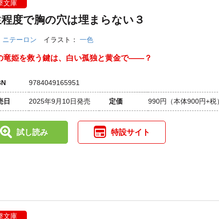
撃文庫
生程度で胸の穴は埋まらない３
：
ニテーロン
イラスト：
一色
の竜姫を救う鍵は、白い孤独と黄金で――？
BN
9784049165951
売日
2025年9月10日発売
定価
990円
（本体900円+税
試し読み
特設サイト
撃文庫