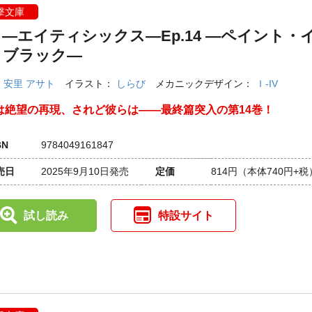
撃文庫
―エイティシックス―Ep.14 ―ペイント・
・ブラック―
：
安里 アサト
イラスト：
しらび
メカニックデザイン：
Ｉ-IV
は絶望の再現、されど彼らは――最終篇突入の第14巻！
BN
9784049161847
売日
2025年9月10日発売
定価
814円
（本体740円+税
試し読み
特設サイト