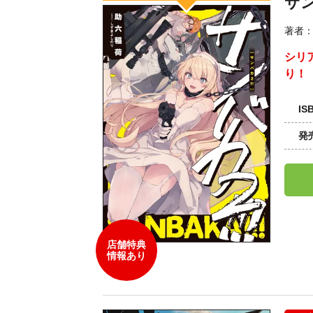
サン
著者
シリ
り！
IS
発
店舗特典
情報あり