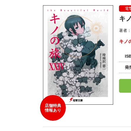
電
キノの
著者
キノ
IS
発
店舗特典
情報あり