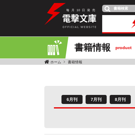
毎
月
10
日
発
売
書籍情報
product
ホーム
書籍情報
6月刊
7月刊
8月刊