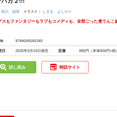
バカ２!!!
：
助六 稲荷
イラスト：
しずま よしのり
アスもファンタジーもラブもコメディも、全部ごった煮てんこ
BN
9784049165340
売日
2025年9月10日発売
定価
880円
（本体800円+税
試し読み
特設サイト