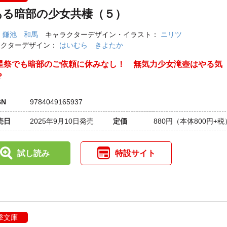
ある暗部の少女共棲（５）
：
鎌池 和馬
キャラクターデザイン・イラスト：
ニリツ
ラクターデザイン：
はいむら きよたか
星祭でも暗部のご依頼に休みなし！ 無気力少女滝壺はやる気
？
BN
9784049165937
売日
2025年9月10日発売
定価
880円
（本体800円+税
試し読み
特設サイト
撃文庫