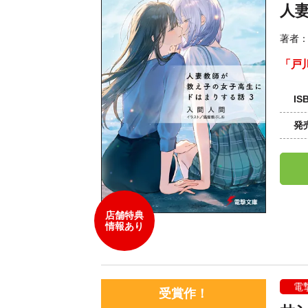
人
著者
「戸
IS
発
店舗特典
情報あり
電
受賞作！