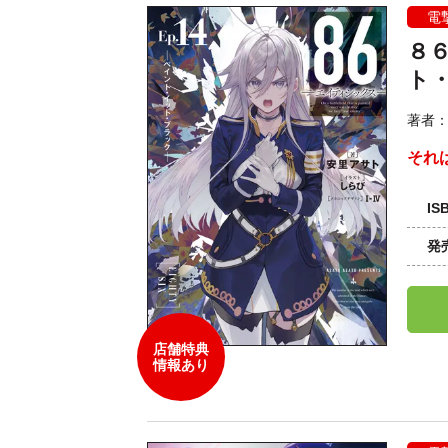
電
８６
ト
著者
それ
IS
発
店舗特典
情報あり