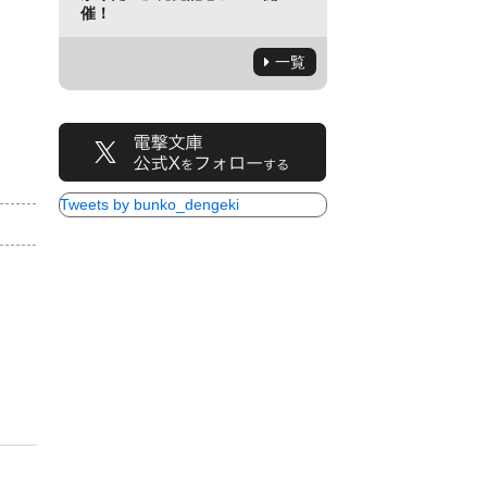
催！
一覧
Tweets by bunko_dengeki
）