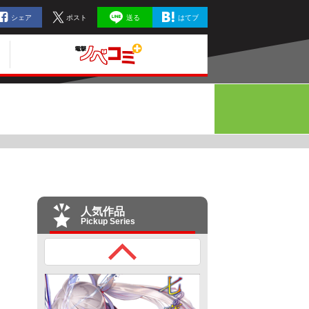
シェア
ポスト
送る
はてブ
人気作品
Pickup Series