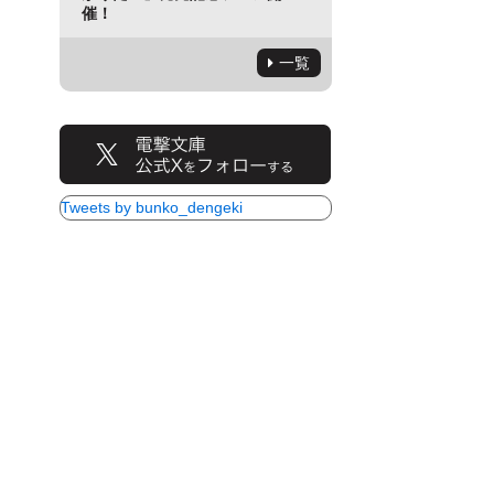
催！
一覧
Tweets by bunko_dengeki