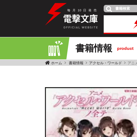
毎
月
10
日
発
売
書籍情報
product
ホーム
書籍情報
アクセル・ワールド
アニ