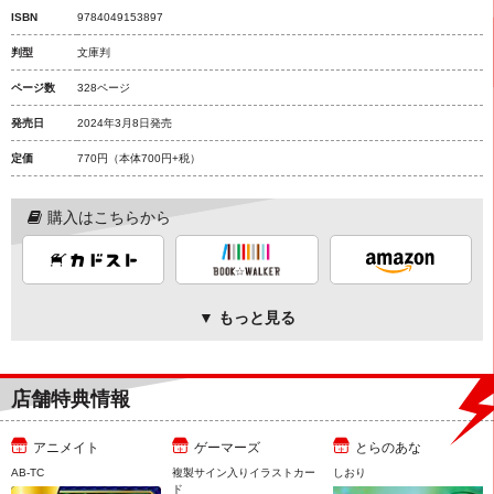
ISBN
9784049153897
判型
文庫判
ページ数
328ページ
発売日
2024年3月8日発売
定価
770円
（本体700円+税）
購入はこちらから
▼ もっと見る
店舗特典情報
アニメイト
ゲーマーズ
とらのあな
AB-TC
複製サイン入りイラストカー
しおり
ド