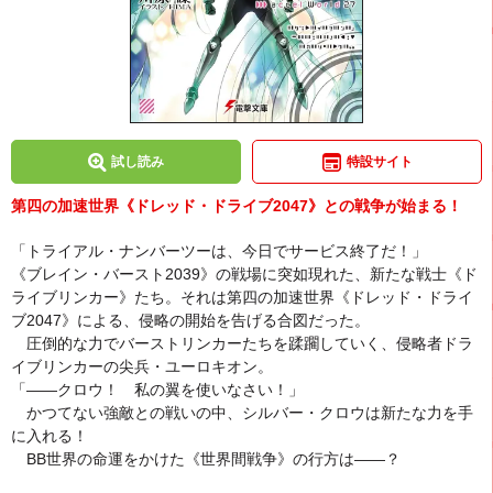
試し読み
特設サイト
第四の加速世界《ドレッド・ドライブ2047》との戦争が始まる！
「トライアル・ナンバーツーは、今日でサービス終了だ！」
《ブレイン・バースト2039》の戦場に突如現れた、新たな戦士《ド
ライブリンカー》たち。それは第四の加速世界《ドレッド・ドライ
ブ2047》による、侵略の開始を告げる合図だった。
圧倒的な力でバーストリンカーたちを蹂躙していく、侵略者ドラ
イブリンカーの尖兵・ユーロキオン。
「――クロウ！ 私の翼を使いなさい！」
かつてない強敵との戦いの中、シルバー・クロウは新たな力を手
に入れる！
BB世界の命運をかけた《世界間戦争》の行方は――？