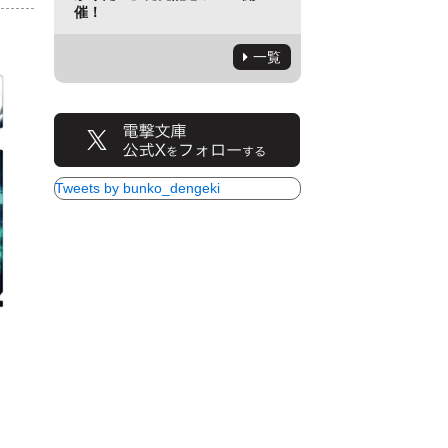
催！
一覧
Tweets by bunko_dengeki