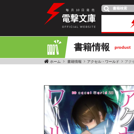
毎
月
10
日
発
売
書籍情報
product
ホーム
書籍情報
アクセル・ワールド
アクセ