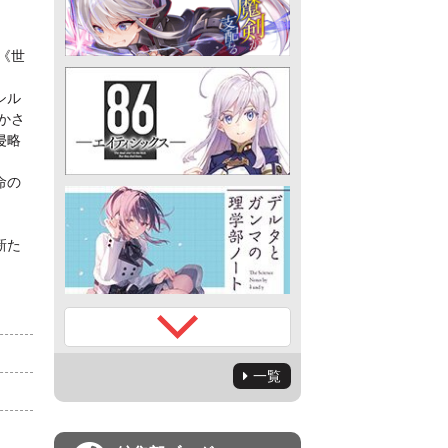
《世
シル
かさ
侵略
命の
新た
一覧