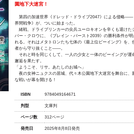
園地下大迷宮！
第四の加速世界《ドレッド・ドライブ2047》による侵略――
界間戦争》が、ついに始まった。
緒戦、ドライブリンカーの尖兵ユーロキオンを辛くも退けた
バー・クロウに、《ブレイン・バースト2039》の勝利条件が明
れる。それはメタトロンたち七体の《最上位ビーイング》を、
者から守り抜くこと――。
それと時を同じくして、一人の少女と一体のビーイングが運
邂逅を果たす。
「ようこそ、リサ。あたしのお城へ」
夜の女神ニュクスの居城、代々木公園地下大迷宮を舞台に、
な戦いが幕を開ける！
ISBN
9784049164671
判型
文庫判
ページ数
312ページ
発売日
2025年8月8日発売