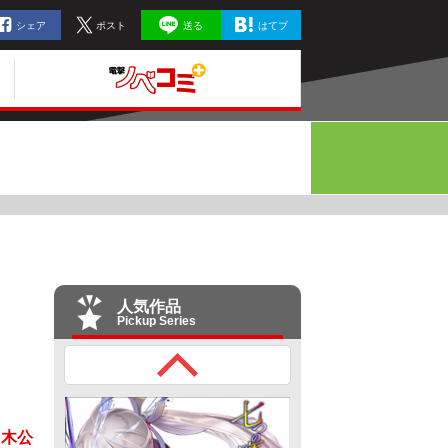
シェア
ポスト
送る
はてブ
人気作品
Pickup Series
々木公