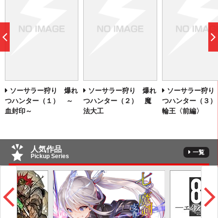
前
へ
ソーサラー狩り 爆れ
ソーサラー狩り 爆れ
ソーサラー狩り
つハンター（１） ～
つハンター（２） 魔
つハンター（３）
血封印～
法大工
輪王〈前編〉
人気作品
一覧
Pickup Series