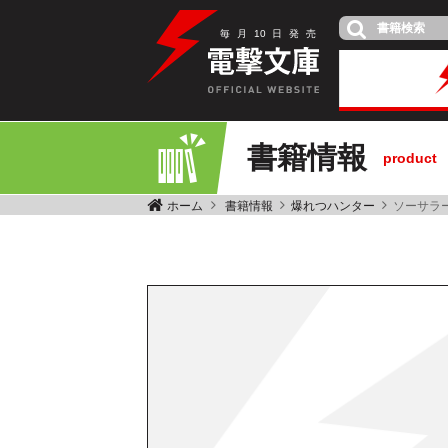
毎
月
10
日
発
売
書籍情報
product
ホーム
書籍情報
爆れつハンター
ソーサラ