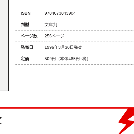
ISBN
9784073043904
判型
文庫判
ページ数
256ページ
発売日
1996年3月30日発売
定価
509円
（本体485円+税）
庫