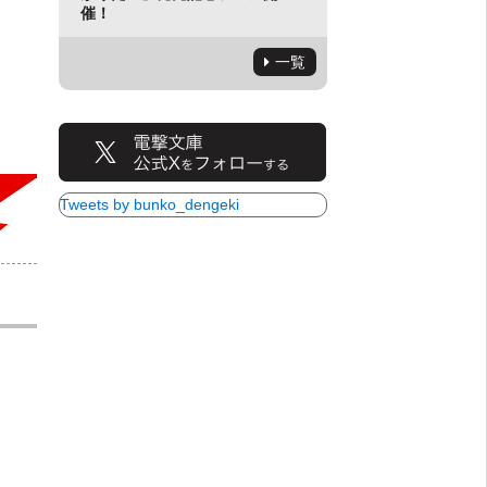
催！
一覧
Tweets by bunko_dengeki