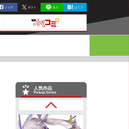
シェア
ポスト
送る
はてブ
人気作品
Pickup Series
６）