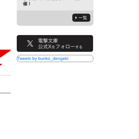
催！
一覧
Tweets by bunko_dengeki