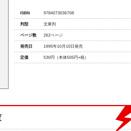
ISBN
9784073036708
判型
文庫判
ページ数
262ページ
発売日
1995年10月10日発売
定価
530円
（本体505円+税）
庫