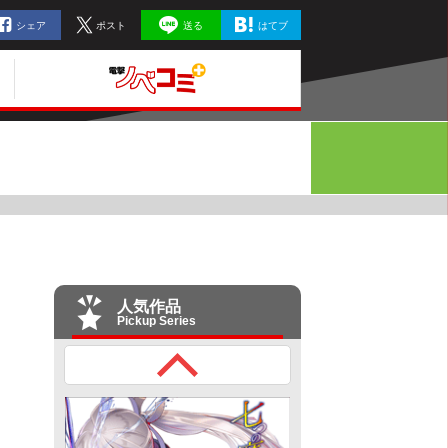
シェア
ポスト
送る
はてブ
人気作品
Pickup Series
５）