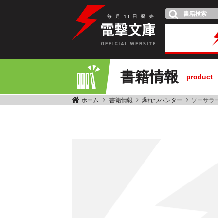
毎
月
10
日
発
売
書籍情報
product
ホーム
書籍情報
爆れつハンター
ソーサラ