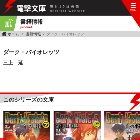
毎
月
10
日
発
売
書籍情報
product
ホーム
書籍情報
ダーク・バイオレッツ
ダーク・バイオレッツ
三上 延
このシリーズの文庫