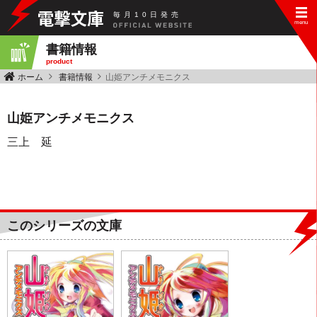
毎
月
10
日
発
売
書籍情報
product
ホーム
書籍情報
山姫アンチメモニクス
山姫アンチメモニクス
三上 延
このシリーズの文庫