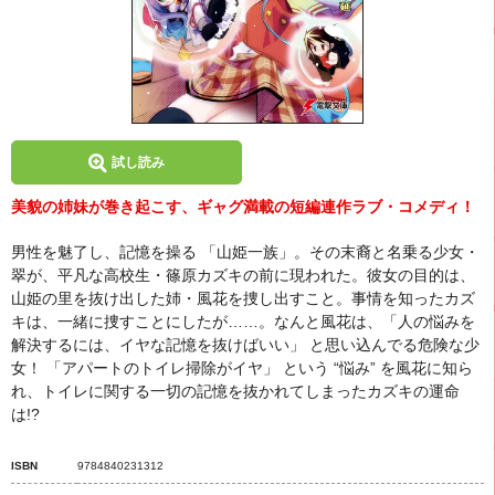
試し読み
美貌の姉妹が巻き起こす、ギャグ満載の短編連作ラブ・コメディ！
男性を魅了し、記憶を操る 「山姫一族」。その末裔と名乗る少女・
翠が、平凡な高校生・篠原カズキの前に現われた。彼女の目的は、
山姫の里を抜け出した姉・風花を捜し出すこと。事情を知ったカズ
キは、一緒に捜すことにしたが……。なんと風花は、「人の悩みを
解決するには、イヤな記憶を抜けばいい」 と思い込んでる危険な少
女！ 「アパートのトイレ掃除がイヤ」 という “悩み” を風花に知ら
れ、トイレに関する一切の記憶を抜かれてしまったカズキの運命
は!?
ISBN
9784840231312