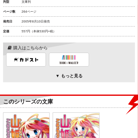
判型
文庫判
ページ数
264ページ
発売日
2005年8月10日発売
定価
557円
（本体530円+税）
購入はこちらから
▼ もっと見る
このシリーズの文庫