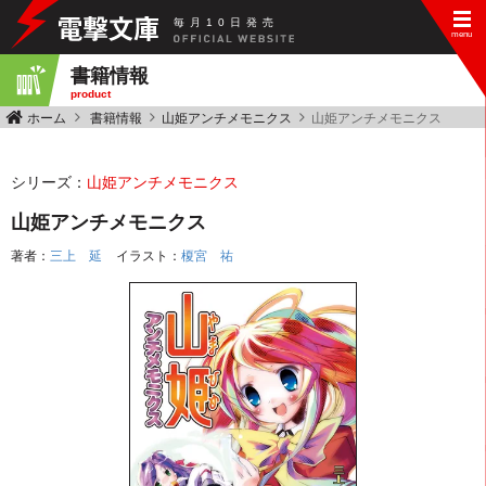
毎
月
10
日
発
売
書籍情報
product
ホーム
書籍情報
山姫アンチメモニクス
山姫アンチメモニクス
シリーズ：
山姫アンチメモニクス
山姫アンチメモニクス
著者：
三上 延
イラスト：
榎宮 祐