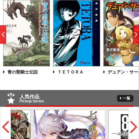
前
へ
青の聖騎士伝説
ＴＥＴＯＲＡ
デュアン・サー
人気作品
一覧
Pickup Series