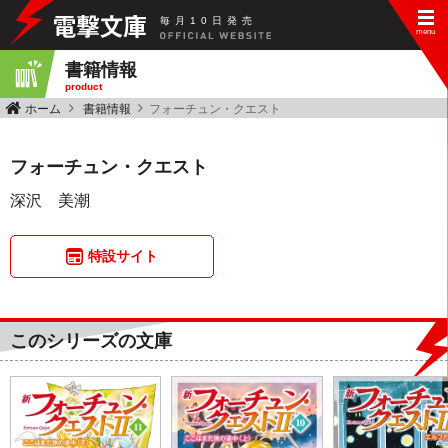
毎
月
10
日
発
売
書籍情報
product
ホーム
書籍情報
フォーチュン・クエスト
フォーチュン・クエスト
深沢 美潮
特設サイト
このシリーズの文庫