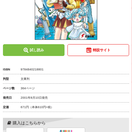
試し読み
特設サイト
ISBN
9784840218801
判型
文庫判
ページ数
364ページ
発売日
2001年8月10日発売
定価
671円
（本体610円+税）
購入はこちらから