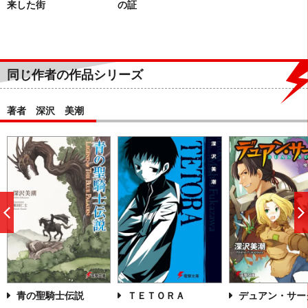
来した街
の証
同じ作者の作品シリーズ
著者 深沢 美潮
前
へ
青の聖騎士伝説
ＴＥＴＯＲＡ
デュアン・サー