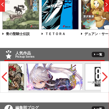
前
へ
青の聖騎士伝説
ＴＥＴＯＲＡ
デュアン・サー
人気作品
一覧
Pickup Series
編集部ブログ