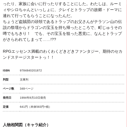
ったり、家族に会いに行ったりすることにした。わたしは、ルーミ
ィやシロちゃんといっしょに、クレイとトラップの故郷・ドーマに
連れて行ってもらうことになったんだ。
ちょうど盗賊団の頭領であるトラップのお父さんがテラソン山の伝
説の祭壇からドラゴンの宝玉を持ち帰ったところで、町じゅうその
噂でもちきり！ でも、その宝玉を狙った悪党に、なんとトラップ
がさらわれてしまって……!??
RPGエッセンス満載のわくわくどきどきファンタジー、期待のセカ
ンドステージスタートっ！！
ISBN
9784840201872
判型
文庫判
ページ数
348ページ
発売日
1994年8月10日発売
定価
641円
（本体583円+税）
人物相関図（キャラ紹介）