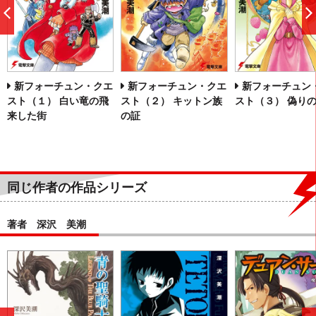
前
へ
新フォーチュン・クエ
新フォーチュン・クエ
新フォーチュン
スト（１） 白い竜の飛
スト（２） キットン族
スト（３） 偽り
来した街
の証
同じ作者の作品シリーズ
著者 深沢 美潮